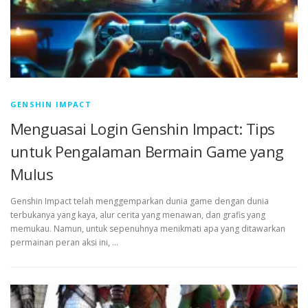
GENSHIN IMPACT
Menguasai Login Genshin Impact: Tips
untuk Pengalaman Bermain Game yang
Mulus
Genshin Impact telah menggemparkan dunia game dengan dunia
terbukanya yang kaya, alur cerita yang menawan, dan grafis yang
memukau. Namun, untuk sepenuhnya menikmati apa yang ditawarkan
permainan peran aksi ini, …