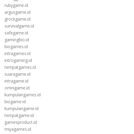
rubygame.id
argusgame.id
grockgame.id
survivalgame.id
safegame.id
gamingbio.id
biogames.id
intragames.id
introgaming.id
tempatgames.id
suaragame.id
intragame.id
omnigame.id
kumpulangames.id
biogame.id
kumpulangame.id
tempatgame.id
gamesproduct.id
miyagames.id