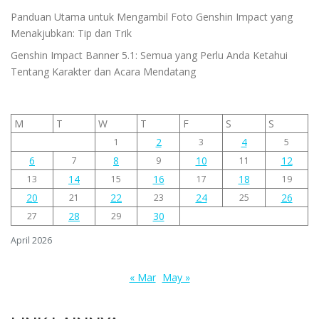
Panduan Utama untuk Mengambil Foto Genshin Impact yang
Menakjubkan: Tip dan Trik
Genshin Impact Banner 5.1: Semua yang Perlu Anda Ketahui
Tentang Karakter dan Acara Mendatang
M
T
W
T
F
S
S
2
4
1
3
5
6
8
10
12
7
9
11
14
16
18
13
15
17
19
20
22
24
26
21
23
25
28
30
27
29
April 2026
« Mar
May »