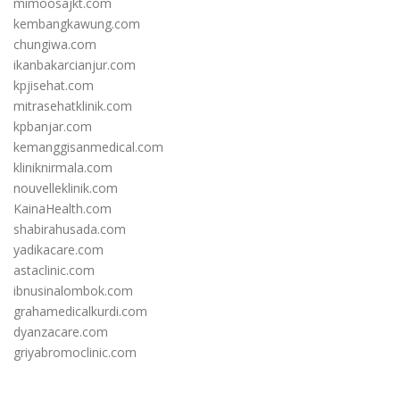
mimoosajkt.com
kembangkawung.com
chungiwa.com
ikanbakarcianjur.com
kpjisehat.com
mitrasehatklinik.com
kpbanjar.com
kemanggisanmedical.com
kliniknirmala.com
nouvelleklinik.com
KainaHealth.com
shabirahusada.com
yadikacare.com
astaclinic.com
ibnusinalombok.com
grahamedicalkurdi.com
dyanzacare.com
griyabromoclinic.com