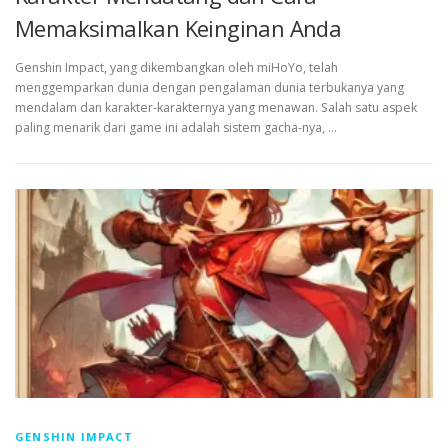
Memaksimalkan Keinginan Anda
Genshin Impact, yang dikembangkan oleh miHoYo, telah
menggemparkan dunia dengan pengalaman dunia terbukanya yang
mendalam dan karakter-karakternya yang menawan. Salah satu aspek
paling menarik dari game ini adalah sistem gacha-nya, …
GENSHIN IMPACT