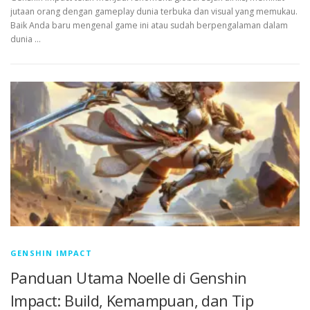
jutaan orang dengan gameplay dunia terbuka dan visual yang memukau.
Baik Anda baru mengenal game ini atau sudah berpengalaman dalam
dunia …
GENSHIN IMPACT
Panduan Utama Noelle di Genshin
Impact: Build, Kemampuan, dan Tip