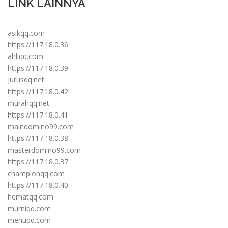
LINK LAINNYA
asikqq.com
https://117.18.0.36
ahliqq.com
https://117.18.0.39
jurusqq.net
https://117.18.0.42
murahqq.net
https://117.18.0.41
maindomino99.com
https://117.18.0.38
masterdomino99.com
https://117.18.0.37
championqq.com
https://117.18.0.40
hematqq.com
murniqq.com
menuqq.com