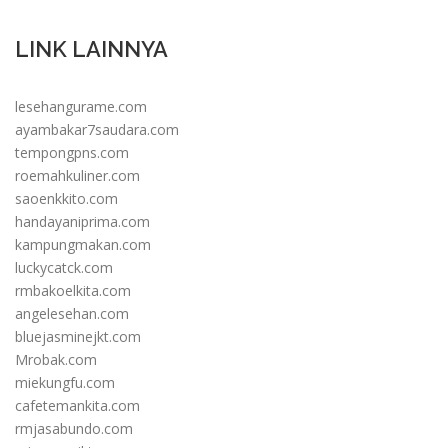
LINK LAINNYA
lesehangurame.com
ayambakar7saudara.com
tempongpns.com
roemahkuliner.com
saoenkkito.com
handayaniprima.com
kampungmakan.com
luckycatck.com
rmbakoelkita.com
angelesehan.com
bluejasminejkt.com
Mrobak.com
miekungfu.com
cafetemankita.com
rmjasabundo.com