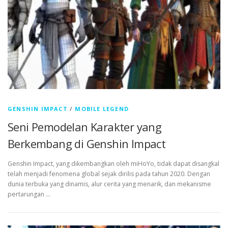
GENSHIN IMPACT
/
MOBILE LEGEND
Seni Pemodelan Karakter yang
Berkembang di Genshin Impact
Genshin Impact, yang dikembangkan oleh miHoYo, tidak dapat disangkal
telah menjadi fenomena global sejak dirilis pada tahun 2020. Dengan
dunia terbuka yang dinamis, alur cerita yang menarik, dan mekanisme
pertarungan …