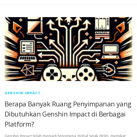
VALORANT
GENSHIN IMPACT
Berapa Banyak Ruang Penyimpanan yang
Dibutuhkan Genshin Impact di Berbagai
Platform?
Genshin Impact telah menjadi fenomena global sejak dirilis, memikat