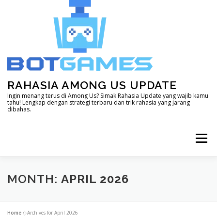
Skip
to
content
RAHASIA AMONG US UPDATE
Ingin menang terus di Among Us? Simak Rahasia Update yang wajib kamu
tahu! Lengkap dengan strategi terbaru dan trik rahasia yang jarang
dibahas.
Menu
HOME
DOTA 2
GENSHIN IMPACT
MONTH:
APRIL 2026
LAIN – LAIN
MINECRAFT
MOBILE LEGEND
Home
»
Archives for April 2026