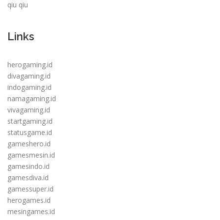
qiu qiu
Links
herogaming.id
divagaming.id
indogaming.id
namagaming.id
vivagaming.id
startgaming.id
statusgame.id
gameshero.id
gamesmesin.id
gamesindo.id
gamesdiva.id
gamessuper.id
herogames.id
mesingames.id