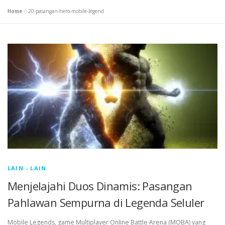
Home
»
20-pasangan-hero-mobile-legend
VALORANT
LAIN - LAIN
Menjelajahi Duos Dinamis: Pasangan
Pahlawan Sempurna di Legenda Seluler
Mobile Legends, game Multiplayer Online Battle Arena (MOBA) yang