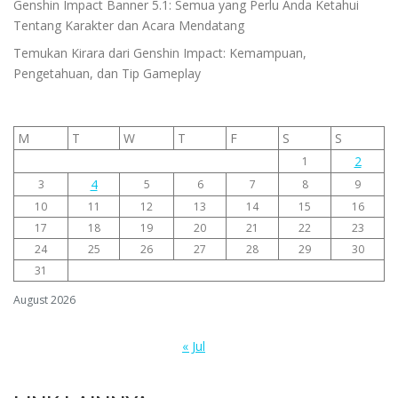
Genshin Impact Banner 5.1: Semua yang Perlu Anda Ketahui
Tentang Karakter dan Acara Mendatang
Temukan Kirara dari Genshin Impact: Kemampuan,
Pengetahuan, dan Tip Gameplay
M
T
W
T
F
S
S
2
1
4
3
5
6
7
8
9
10
11
12
13
14
15
16
17
18
19
20
21
22
23
24
25
26
27
28
29
30
31
August 2026
« Jul