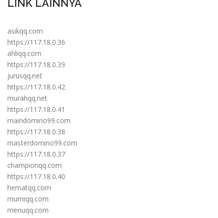
LINK LAINNYA
asikqq.com
https://117.18.0.36
ahliqq.com
https://117.18.0.39
jurusqq.net
https://117.18.0.42
murahqq.net
https://117.18.0.41
maindomino99.com
https://117.18.0.38
masterdomino99.com
https://117.18.0.37
championqq.com
https://117.18.0.40
hematqq.com
murniqq.com
menuqq.com