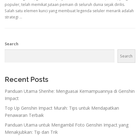
populer, telah memikat jutaan pemain di seluruh dunia sejak dirilis.
Salah satu elemen kunci yang membuat legenda seluler menarik adalah
strategi …
Search
Search
Recent Posts
Panduan Utama Shenhe: Menguasai Kemampuannya di Genshin
Impact
Top Up Genshin Impact Murah: Tips untuk Mendapatkan
Penawaran Terbaik
Panduan Utama untuk Mengambil Foto Genshin Impact yang
Menakjubkan: Tip dan Trik