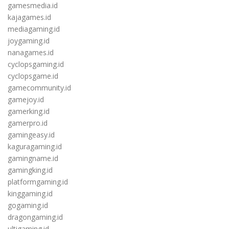
gamesmedia.id
kajagames.id
mediagaming.id
joygaming.id
nanagames.id
cyclopsgaming.id
cyclopsgame.id
gamecommunity.id
gamejoy.id
gamerking.id
gamerpro.id
gamingeasy.id
kaguragaming.id
gamingname.id
gamingking.id
platformgaming.id
kinggaming.id
gogaming.id
dragongaming.id
ultigaming.id