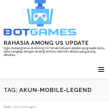
Skip
to
content
RAHASIA AMONG US UPDATE
Ingin menang terus di Among Us? Simak Rahasia Update yang wajib kamu
tahu! Lengkap dengan strategi terbaru dan trik rahasia yang jarang
dibahas.
Menu
HOME
DOTA 2
GENSHIN IMPACT
TAG:
AKUN-MOBILE-LEGEND
LAIN – LAIN
MINECRAFT
MOBILE LEGEND
Home
»
akun-mobile-legend