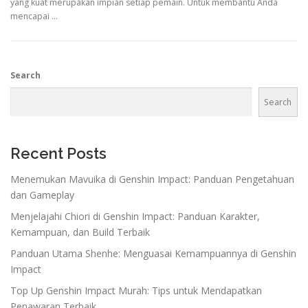
yang kuat merupakan impian setiap pemain. Untuk membantu Anda
mencapai …
Search
Search
Recent Posts
Menemukan Mavuika di Genshin Impact: Panduan Pengetahuan
dan Gameplay
Menjelajahi Chiori di Genshin Impact: Panduan Karakter,
Kemampuan, dan Build Terbaik
Panduan Utama Shenhe: Menguasai Kemampuannya di Genshin
Impact
Top Up Genshin Impact Murah: Tips untuk Mendapatkan
Penawaran Terbaik