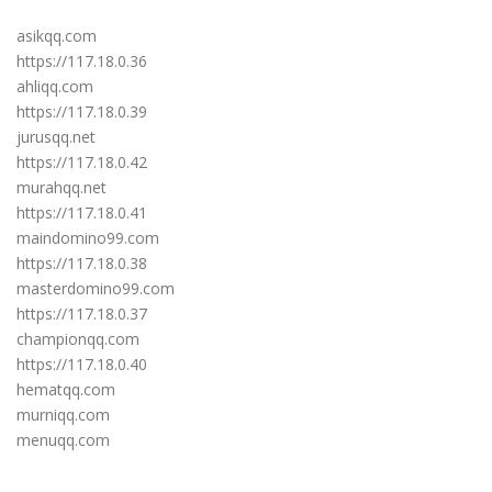
asikqq.com
https://117.18.0.36
ahliqq.com
https://117.18.0.39
jurusqq.net
https://117.18.0.42
murahqq.net
https://117.18.0.41
maindomino99.com
https://117.18.0.38
masterdomino99.com
https://117.18.0.37
championqq.com
https://117.18.0.40
hematqq.com
murniqq.com
menuqq.com