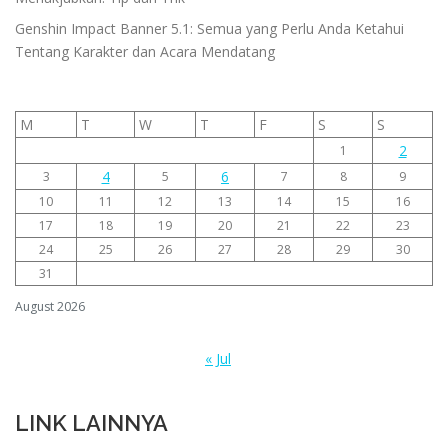
Genshin Impact Banner 5.1: Semua yang Perlu Anda Ketahui
Tentang Karakter dan Acara Mendatang
M
T
W
T
F
S
S
2
1
4
6
3
5
7
8
9
10
11
12
13
14
15
16
17
18
19
20
21
22
23
24
25
26
27
28
29
30
31
August 2026
« Jul
LINK LAINNYA