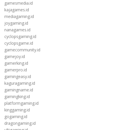
gamesmedia.id
kajagames.id
mediagaming.id
joygaming.id
nanagames.id
cyclopsgaming.id
cyclopsgame.id
gamecommunity.id
gamejoy.id
gamerking.id
gamerpro.id
gamingeasy.id
kaguragaming.id
gamingname.id
gamingking.id
platformgaming.id
kinggaming.id
gogaming.id
dragongaming.id
ultigaming.id