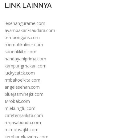
LINK LAINNYA
lesehangurame.com
ayambakar7saudara.com
tempongpns.com
roemahkuliner.com
saoenkkito.com
handayaniprima.com
kampungmakan.com
luckycatck.com
rmbakoelkita.com
angelesehan.com
bluejasminejkt.com
Mrobak.com
miekungfu.com
cafetemankita.com
rmjasabundo.com
mimoosajkt.com
kembangkawung.com