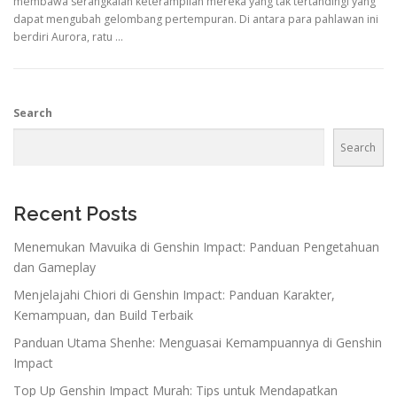
membawa serangkaian keterampilan mereka yang tak tertandingi yang
dapat mengubah gelombang pertempuran. Di antara para pahlawan ini
berdiri Aurora, ratu …
Search
Search
Recent Posts
Menemukan Mavuika di Genshin Impact: Panduan Pengetahuan
dan Gameplay
Menjelajahi Chiori di Genshin Impact: Panduan Karakter,
Kemampuan, dan Build Terbaik
Panduan Utama Shenhe: Menguasai Kemampuannya di Genshin
Impact
Top Up Genshin Impact Murah: Tips untuk Mendapatkan