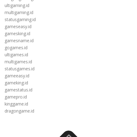
ultigaming.id
multigaming.id
statusgaming.id
gameseasy.id
gamesking.id
gamesname.id
gogames.id
ultigames.id
multigames.id
statusgames.id
gameeasy.id
gameking.id
gamestatus.id
gamepro.id
kinggame.id
dragongame.id