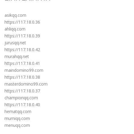
asikqq.com
https://117.18.0.36
ahliqq.com
https://117.18.0.39
jurusqq.net
https://117.18.0.42
murahqq.net
https://117.18.0.41
maindomino99.com
https://117.18.0.38
masterdomino99.com
https://117.18.0.37
championqq.com
https://117.18.0.40
hematqq.com
murniqq.com
menuqq.com