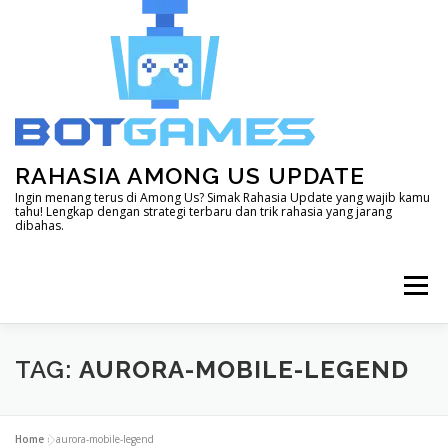
Skip
to
content
RAHASIA AMONG US UPDATE
Ingin menang terus di Among Us? Simak Rahasia Update yang wajib kamu
tahu! Lengkap dengan strategi terbaru dan trik rahasia yang jarang
dibahas.
Menu
HOME
DOTA 2
GENSHIN IMPACT
TAG:
AURORA-MOBILE-LEGEND
LAIN – LAIN
MINECRAFT
MOBILE LEGEND
Home
»
aurora-mobile-legend