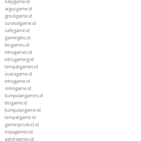
rubygame.id
argusgame.id
grockgame.id
survivalgame.id
safegame.id
gamingbio.id
biogames.id
intragames.id
introgaming.id
tempatgames.id
suaragame.id
intragame.id
omnigame.id
kumpulangames.id
biogame.id
kumpulangame.id
tempatgame.id
gamesproduct.id
miyagames.id
gatotgames.id