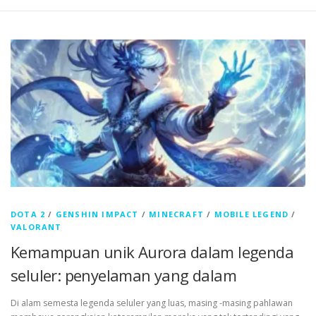
VALORANT
DOTA 2
/
GENSHIN IMPACT
/
MINECRAFT
/
MOBILE LEGEND
/
VALORANT
Kemampuan unik Aurora dalam legenda
seluler: penyelaman yang dalam
Di alam semesta legenda seluler yang luas, masing -masing pahlawan