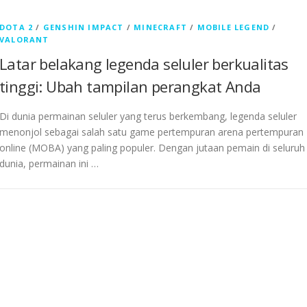
DOTA 2
/
GENSHIN IMPACT
/
MINECRAFT
/
MOBILE LEGEND
/
VALORANT
Latar belakang legenda seluler berkualitas
tinggi: Ubah tampilan perangkat Anda
Di dunia permainan seluler yang terus berkembang, legenda seluler
menonjol sebagai salah satu game pertempuran arena pertempuran
online (MOBA) yang paling populer. Dengan jutaan pemain di seluruh
dunia, permainan ini …