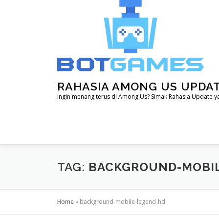
Skip
to
content
RAHASIA AMONG US UPDA
Ingin menang terus di Among Us? Simak Rahasia Update yan
TAG:
BACKGROUND-MOBI
Home
»
background-mobile-legend-hd