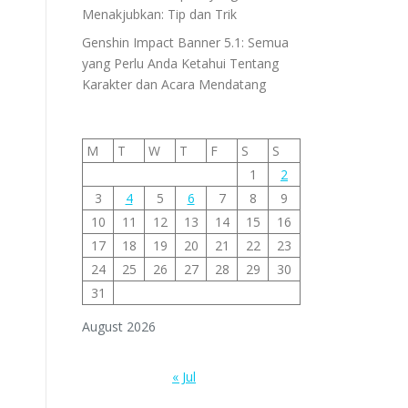
Menakjubkan: Tip dan Trik
Genshin Impact Banner 5.1: Semua
yang Perlu Anda Ketahui Tentang
Karakter dan Acara Mendatang
M
T
W
T
F
S
S
1
2
3
4
5
6
7
8
9
10
11
12
13
14
15
16
17
18
19
20
21
22
23
24
25
26
27
28
29
30
31
August 2026
« Jul