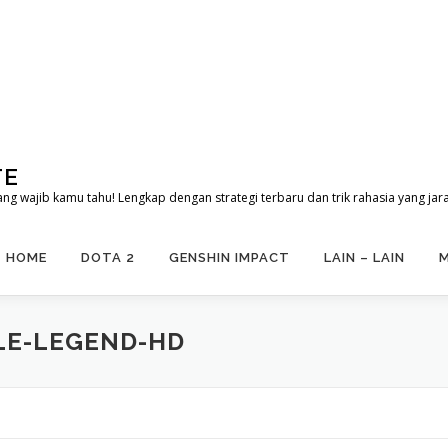
TE
g wajib kamu tahu! Lengkap dengan strategi terbaru dan trik rahasia yang jar
HOME
DOTA 2
GENSHIN IMPACT
LAIN – LAIN
LE-LEGEND-HD