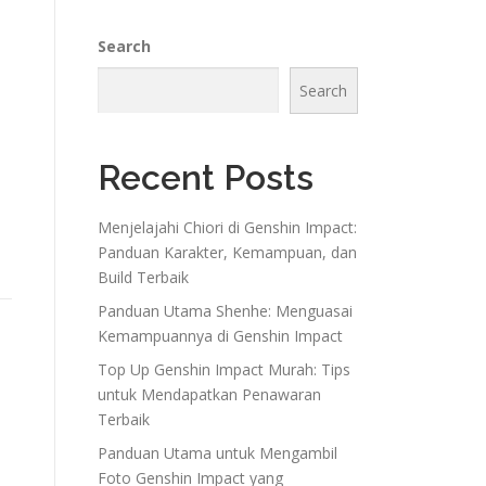
Search
Search
Recent Posts
Menjelajahi Chiori di Genshin Impact:
Panduan Karakter, Kemampuan, dan
Build Terbaik
Panduan Utama Shenhe: Menguasai
Kemampuannya di Genshin Impact
Top Up Genshin Impact Murah: Tips
untuk Mendapatkan Penawaran
Terbaik
Panduan Utama untuk Mengambil
Foto Genshin Impact yang