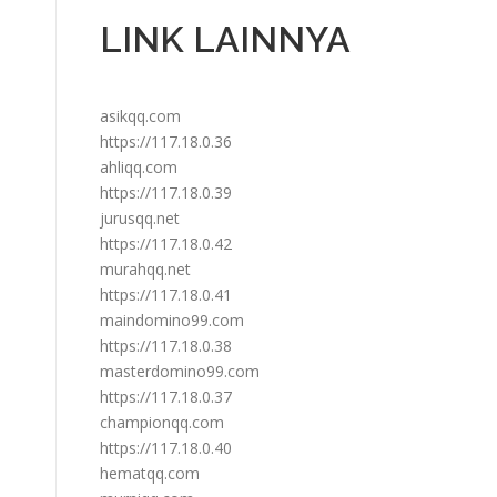
LINK LAINNYA
asikqq.com
https://117.18.0.36
ahliqq.com
https://117.18.0.39
jurusqq.net
https://117.18.0.42
murahqq.net
https://117.18.0.41
maindomino99.com
https://117.18.0.38
masterdomino99.com
https://117.18.0.37
championqq.com
https://117.18.0.40
hematqq.com