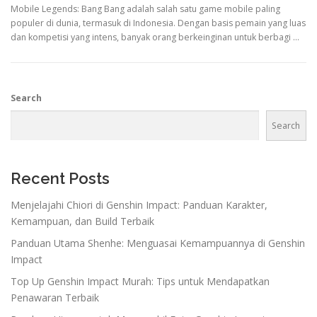
Mobile Legends: Bang Bang adalah salah satu game mobile paling
populer di dunia, termasuk di Indonesia. Dengan basis pemain yang luas
dan kompetisi yang intens, banyak orang berkeinginan untuk berbagi …
Search
Search
Recent Posts
Menjelajahi Chiori di Genshin Impact: Panduan Karakter,
Kemampuan, dan Build Terbaik
Panduan Utama Shenhe: Menguasai Kemampuannya di Genshin
Impact
Top Up Genshin Impact Murah: Tips untuk Mendapatkan
Penawaran Terbaik