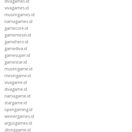
divagames.id
vivagames.id
musimgames.id
namagames.id
gamecore.id
gamemesin.id
gamehero.id
gamediva.id
gamesuper.id
gamestar.id
musimgame.id
mesingame.id
vivagame.id
divagame.id
namagame.id
stargame.id
opengaming.id
winnergames.id
argusgames.id
zilonggame.id