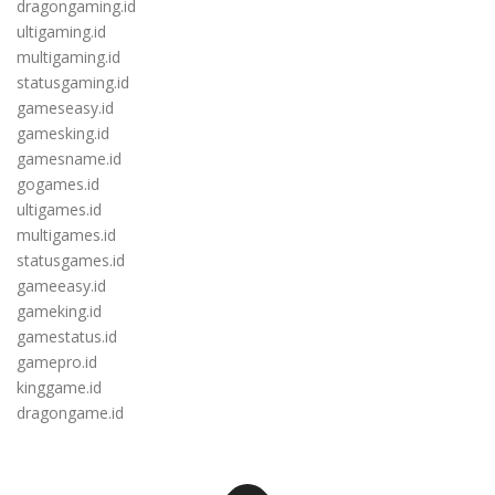
dragongaming.id
ultigaming.id
multigaming.id
statusgaming.id
gameseasy.id
gamesking.id
gamesname.id
gogames.id
ultigames.id
multigames.id
statusgames.id
gameeasy.id
gameking.id
gamestatus.id
gamepro.id
kinggame.id
dragongame.id