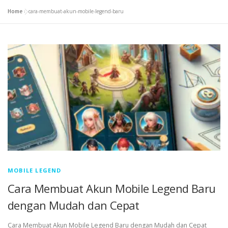
Home
»
cara-membuat-akun-mobile-legend-baru
VALORANT
MOBILE LEGEND
Cara Membuat Akun Mobile Legend Baru
dengan Mudah dan Cepat
Cara Membuat Akun Mobile Legend Baru dengan Mudah dan Cepat