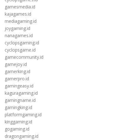
gamesmedia.id
kajagames.id
mediagaming.id
joygaming.id
nanagames.id
cyclopsgaming.id
cyclopsgame.id
gamecommunity.id
gamejoy.id
gamerking.id
gamerpro.id
gamingeasy.id
kaguragaming.id
gamingname.id
gamingking.id
platformgaming.id
kinggaming.id
gogaming.id
dragongaming.id