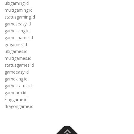
ultigaming.id
multigaming.id
statusgaming.id
gameseasy.id
gamesking.id
gamesname.id
gogames.id
ultigames.id
multigames.id
statusgames.id
gameeasy.id
gameking.id
gamestatus.id
gamepro.id
kinggame.id
dragongame.id