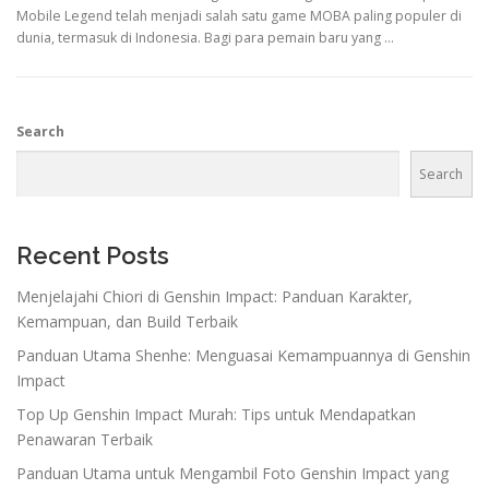
Mobile Legend telah menjadi salah satu game MOBA paling populer di
dunia, termasuk di Indonesia. Bagi para pemain baru yang …
Search
Search
Recent Posts
Menjelajahi Chiori di Genshin Impact: Panduan Karakter,
Kemampuan, dan Build Terbaik
Panduan Utama Shenhe: Menguasai Kemampuannya di Genshin
Impact
Top Up Genshin Impact Murah: Tips untuk Mendapatkan
Penawaran Terbaik
Panduan Utama untuk Mengambil Foto Genshin Impact yang