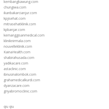
kembangkawung.com
chungiwa.com
ikanbakarcianjur.com
kpjisehat.com
mitrasehatklinik.com
kpbanjar.com
kemanggisanmedical.com
kliniknirmala.com
nouvelleklinik.com
KainaHealth.com
shabirahusada.com
yadikacare.com
astaclinic.com
ibnusinalombok.com
grahamedicalkurdi.com
dyanzacare.com
griyabromoclinic.com
qiu qiu