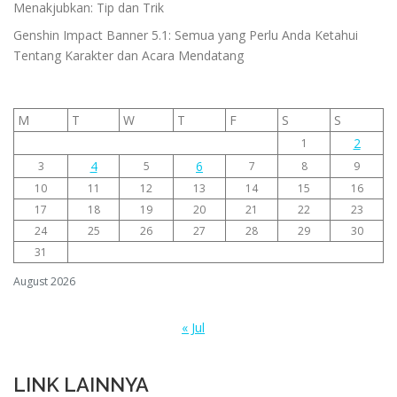
Menakjubkan: Tip dan Trik
Genshin Impact Banner 5.1: Semua yang Perlu Anda Ketahui
Tentang Karakter dan Acara Mendatang
M
T
W
T
F
S
S
2
1
4
6
3
5
7
8
9
10
11
12
13
14
15
16
17
18
19
20
21
22
23
24
25
26
27
28
29
30
31
August 2026
« Jul
LINK LAINNYA