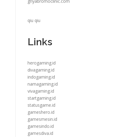
griyabromoclinic.com
qiu qiu
Links
herogaming.id
divagaming.id
indogaming.id
namagaming.id
vivagaming.id
startgaming.id
statusgame.id
gameshero.id
gamesmesin.id
gamesindo.id
gamesdiva.id