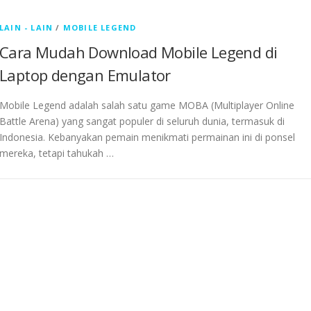
LAIN - LAIN
/
MOBILE LEGEND
Cara Mudah Download Mobile Legend di
Laptop dengan Emulator
Mobile Legend adalah salah satu game MOBA (Multiplayer Online
Battle Arena) yang sangat populer di seluruh dunia, termasuk di
Indonesia. Kebanyakan pemain menikmati permainan ini di ponsel
mereka, tetapi tahukah …