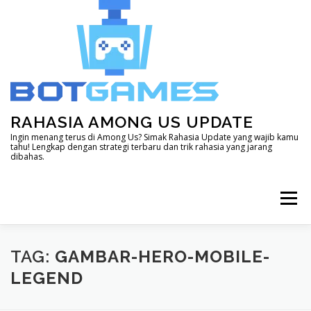
Skip
to
content
RAHASIA AMONG US UPDATE
Ingin menang terus di Among Us? Simak Rahasia Update yang wajib kamu
tahu! Lengkap dengan strategi terbaru dan trik rahasia yang jarang
dibahas.
Menu
HOME
DOTA 2
GENSHIN IMPACT
TAG:
GAMBAR-HERO-MOBILE-
LEGEND
LAIN – LAIN
MINECRAFT
MOBILE LEGEND