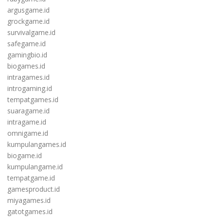
argusgame.id
grockgame.id
survivalgame.id
safegame.id
gamingbio.id
biogames.id
intragames.id
introgaming.id
tempatgames.id
suaragame.id
intragame.id
omnigame.id
kumpulangames.id
biogame.id
kumpulangame.id
tempatgame.id
gamesproduct.id
miyagames.id
gatotgames.id