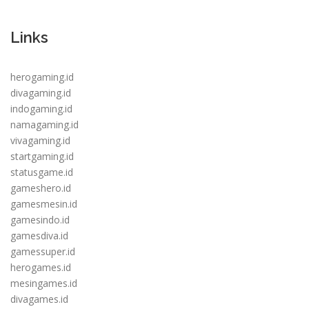
Links
herogaming.id
divagaming.id
indogaming.id
namagaming.id
vivagaming.id
startgaming.id
statusgame.id
gameshero.id
gamesmesin.id
gamesindo.id
gamesdiva.id
gamessuper.id
herogames.id
mesingames.id
divagames.id