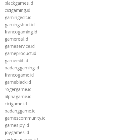
blackgames.id
cicigaming.id
gamingedit.id
gamingshort.id
francogaming.id
gamereal.id
gameservice.id
gameproduct.id
gameedit.id
badanggaming.id
francogame.id
gameblack.id
rogergame.id
alphagame.id
cicigame.id
badanggame.id
gamescommunity.id
gamesjoy.id
joygames.id
cyclopsgames.id