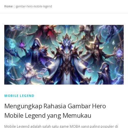
Home
»
gambar-hero-mobile-legend
VALORANT
MOBILE LEGEND
Mengungkap Rahasia Gambar Hero
Mobile Legend yang Memukau
Mobile Legend adalah salah satu game MOBA yang paling populer di