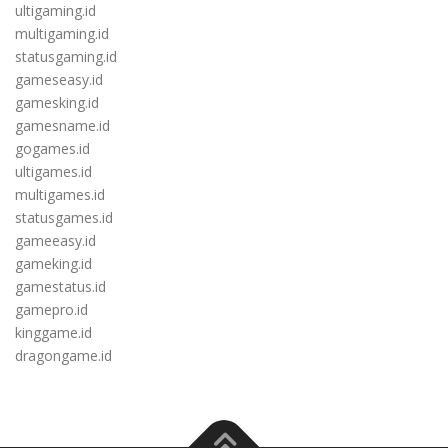
ultigaming.id
multigaming.id
statusgaming.id
gameseasy.id
gamesking.id
gamesname.id
gogames.id
ultigames.id
multigames.id
statusgames.id
gameeasy.id
gameking.id
gamestatus.id
gamepro.id
kinggame.id
dragongame.id