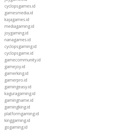
cyclopsgames.id
gamesmedia.id
kajagames.id
mediagaming.id
joygaming.id
nanagames.id
cyclopsgaming.id
cyclopsgame.id
gamecommunity.id
gamejoy.id
gamerking.id
gamerpro.id
gamingeasy.id
kaguragaming.id
gamingname.id
gamingking.id
platformgaming.id
kinggaming.id
gogaming.id