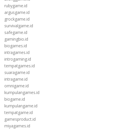
rubygame.id
argusgame.id
grockgame.id
survivalgame.id
safegame.id
gamingbio.id
biogames.id
intragames.id
introgaming.id
tempatgames.id
suaragame.id
intragame.id
omnigame.id
kumpulangames.id
biogame.id
kumpulangame.id
tempatgame.id
gamesproduct.id
miyagames.id