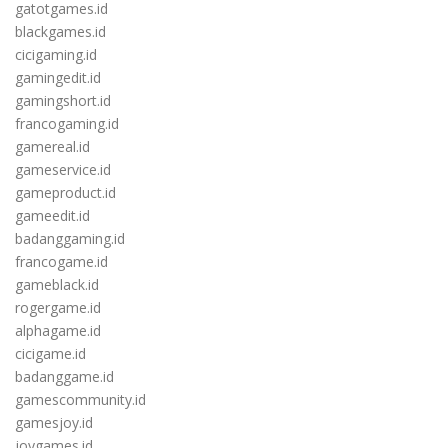
gatotgames.id
blackgames.id
cicigaming.id
gamingedit.id
gamingshort.id
francogaming.id
gamereal.id
gameservice.id
gameproduct.id
gameedit.id
badanggaming.id
francogame.id
gameblack.id
rogergame.id
alphagame.id
cicigame.id
badanggame.id
gamescommunity.id
gamesjoy.id
joygames.id