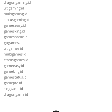
dragongaming.id
ultigaming.id
multigaming.id
statusgaming.id
gameseasy.id
gamesking.id
gamesname.id
gogames.id
ultigames.id
multigames.id
statusgames.id
gameeasy.id
gameking.id
gamestatus.id
gamepro.id
kinggame.id
dragongame.id