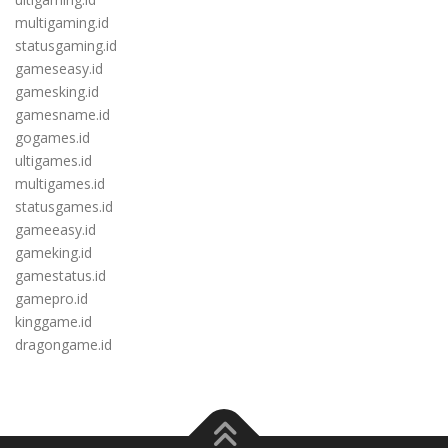
multigaming.id
statusgaming.id
gameseasy.id
gamesking.id
gamesname.id
gogames.id
ultigames.id
multigames.id
statusgames.id
gameeasy.id
gameking.id
gamestatus.id
gamepro.id
kinggame.id
dragongame.id