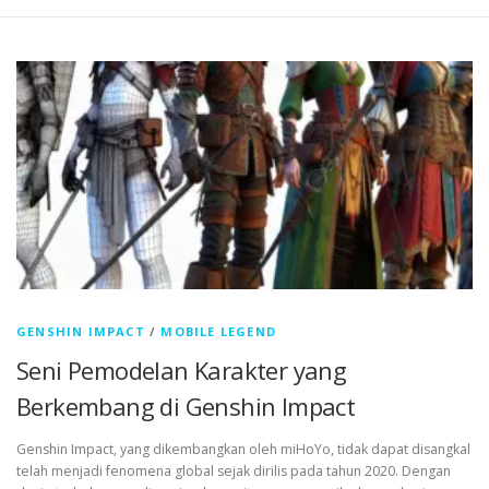
VALORANT
GENSHIN IMPACT
/
MOBILE LEGEND
Seni Pemodelan Karakter yang
Berkembang di Genshin Impact
Genshin Impact, yang dikembangkan oleh miHoYo, tidak dapat disangkal
telah menjadi fenomena global sejak dirilis pada tahun 2020. Dengan