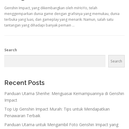
Genshin Impact, yang dikembangkan oleh miHoYo, telah
menggemparkan dunia game dengan grafisnya yang memukau, dunia
terbuka yang luas, dan gameplay yang menarik. Namun, salah satu
tantangan yang dihadapi banyak pemain …
Search
Search
Recent Posts
Panduan Utama Shenhe: Menguasai Kemampuannya di Genshin
Impact
Top Up Genshin Impact Murah: Tips untuk Mendapatkan
Penawaran Terbaik
Panduan Utama untuk Mengambil Foto Genshin Impact yang