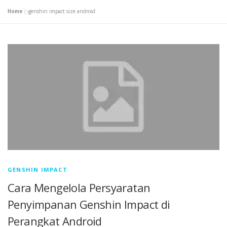
Home
»
genshin impact size android
VALORANT
GENSHIN IMPACT
Cara Mengelola Persyaratan
Penyimpanan Genshin Impact di
Perangkat Android