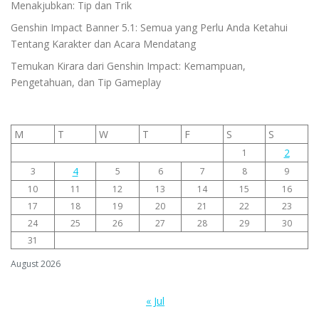
Menakjubkan: Tip dan Trik
Genshin Impact Banner 5.1: Semua yang Perlu Anda Ketahui
Tentang Karakter dan Acara Mendatang
Temukan Kirara dari Genshin Impact: Kemampuan,
Pengetahuan, dan Tip Gameplay
M
T
W
T
F
S
S
2
1
4
3
5
6
7
8
9
10
11
12
13
14
15
16
17
18
19
20
21
22
23
24
25
26
27
28
29
30
31
August 2026
« Jul