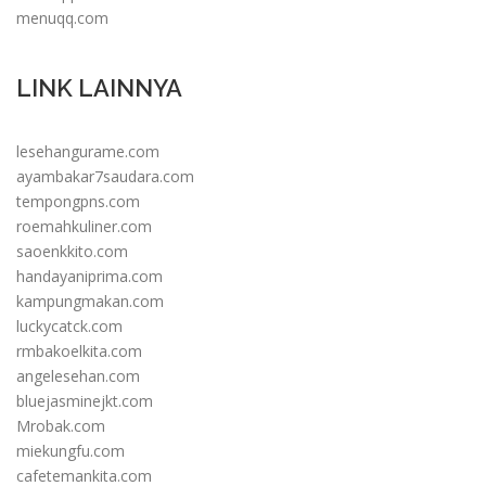
menuqq.com
LINK LAINNYA
lesehangurame.com
ayambakar7saudara.com
tempongpns.com
roemahkuliner.com
saoenkkito.com
handayaniprima.com
kampungmakan.com
luckycatck.com
rmbakoelkita.com
angelesehan.com
bluejasminejkt.com
Mrobak.com
miekungfu.com
cafetemankita.com