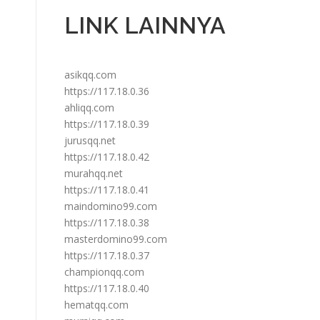
LINK LAINNYA
asikqq.com
https://117.18.0.36
ahliqq.com
https://117.18.0.39
jurusqq.net
https://117.18.0.42
murahqq.net
https://117.18.0.41
maindomino99.com
https://117.18.0.38
masterdomino99.com
https://117.18.0.37
championqq.com
https://117.18.0.40
hematqq.com