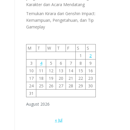
Karakter dan Acara Mendatang
Temukan Kirara dari Genshin Impact:
Kemampuan, Pengetahuan, dan Tip
Gameplay
M
T
W
T
F
S
S
1
2
3
4
5
6
7
8
9
10
11
12
13
14
15
16
17
18
19
20
21
22
23
24
25
26
27
28
29
30
31
August 2026
« Jul