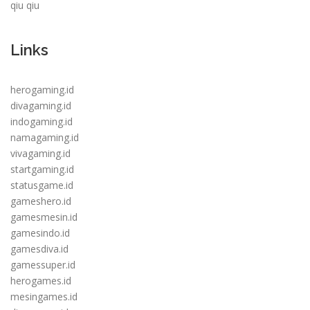
qiu qiu
Links
herogaming.id
divagaming.id
indogaming.id
namagaming.id
vivagaming.id
startgaming.id
statusgame.id
gameshero.id
gamesmesin.id
gamesindo.id
gamesdiva.id
gamessuper.id
herogames.id
mesingames.id