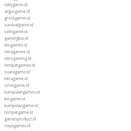
rubygame.id
argusgame.id
grockgame.id
survivalgame.id
safegame.id
gamingbio.id
biogames.id
intragames.id
introgaming.id
tempatgames.id
suaragame.id
intragame.id
omnigame.id
kumpulangames.id
biogame.id
kumpulangame.id
tempatgame.id
gamesproduct.id
miyagames.id