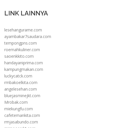
LINK LAINNYA
lesehangurame.com
ayambakar7saudara.com
tempongpns.com
roemahkuliner.com
saoenkkito.com
handayaniprima.com
kampungmakan.com
luckycatck.com
rmbakoelkita.com
angelesehan.com
bluejasminejkt.com
Mrobak.com
miekungfu.com
cafetemankita.com
rmjasabundo.com