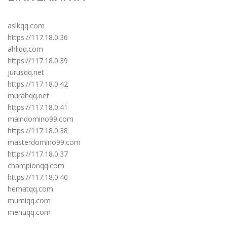
asikqq.com
https://117.18.0.36
ahliqq.com
https://117.18.0.39
jurusqq.net
https://117.18.0.42
murahqq.net
https://117.18.0.41
maindomino99.com
https://117.18.0.38
masterdomino99.com
https://117.18.0.37
championqq.com
https://117.18.0.40
hematqq.com
murniqq.com
menuqq.com