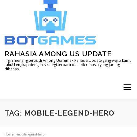
Skip
to
content
RAHASIA AMONG US UPDATE
Ingin menang terus di Among Us? Simak Rahasia Update yang wajib kamu
tahu! Lengkap dengan strategi terbaru dan trik rahasia yang jarang
dibahas.
Menu
HOME
DOTA 2
GENSHIN IMPACT
TAG:
MOBILE-LEGEND-HERO
LAIN – LAIN
MINECRAFT
MOBILE LEGEND
Home
»
mobile-legend-hero