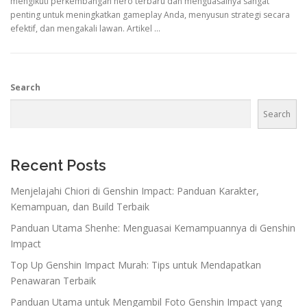
mengikuti perkembangan hero terbaru dan menguasainya sangat
penting untuk meningkatkan gameplay Anda, menyusun strategi secara
efektif, dan mengakali lawan. Artikel …
Search
Search
Recent Posts
Menjelajahi Chiori di Genshin Impact: Panduan Karakter,
Kemampuan, dan Build Terbaik
Panduan Utama Shenhe: Menguasai Kemampuannya di Genshin
Impact
Top Up Genshin Impact Murah: Tips untuk Mendapatkan
Penawaran Terbaik
Panduan Utama untuk Mengambil Foto Genshin Impact yang