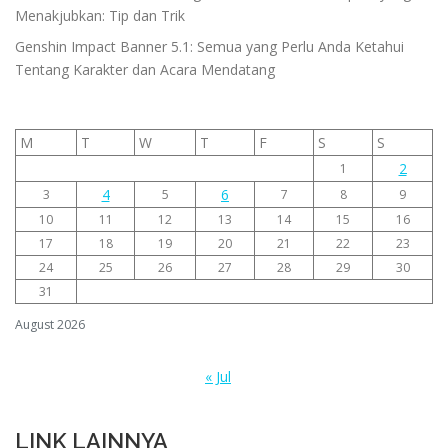
Menakjubkan: Tip dan Trik
Genshin Impact Banner 5.1: Semua yang Perlu Anda Ketahui
Tentang Karakter dan Acara Mendatang
M
T
W
T
F
S
S
2
1
4
6
3
5
7
8
9
10
11
12
13
14
15
16
17
18
19
20
21
22
23
24
25
26
27
28
29
30
31
August 2026
« Jul
LINK LAINNYA