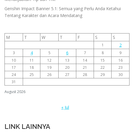
Genshin Impact Banner 5.1: Semua yang Perlu Anda Ketahui
Tentang Karakter dan Acara Mendatang
M
T
W
T
F
S
S
2
1
4
6
3
5
7
8
9
10
11
12
13
14
15
16
17
18
19
20
21
22
23
24
25
26
27
28
29
30
31
August 2026
« Jul
LINK LAINNYA