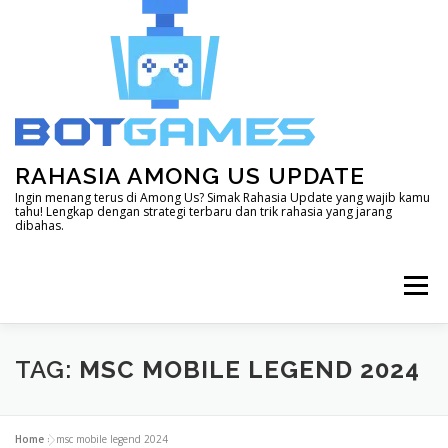
Skip
to
content
RAHASIA AMONG US UPDATE
Ingin menang terus di Among Us? Simak Rahasia Update yang wajib kamu
tahu! Lengkap dengan strategi terbaru dan trik rahasia yang jarang
dibahas.
Menu
HOME
DOTA 2
GENSHIN IMPACT
TAG:
MSC MOBILE LEGEND 2024
LAIN – LAIN
MINECRAFT
MOBILE LEGEND
Home
»
msc mobile legend 2024