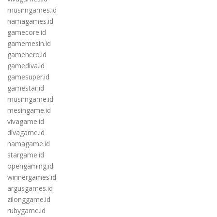
musimgames.id
namagames.id
gamecore.id
gamemesin.id
gamehero.id
gamediva.id
gamesuper.id
gamestar.id
musimgame.id
mesingame.id
vivagame.id
divagame.id
namagame.id
stargame.id
opengaming.id
winnergames.id
argusgames.id
zilonggame.id
rubygame.id