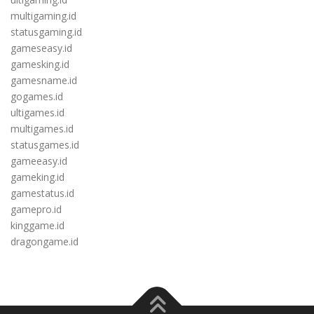
multigaming.id
statusgaming.id
gameseasy.id
gamesking.id
gamesname.id
gogames.id
ultigames.id
multigames.id
statusgames.id
gameeasy.id
gameking.id
gamestatus.id
gamepro.id
kinggame.id
dragongame.id