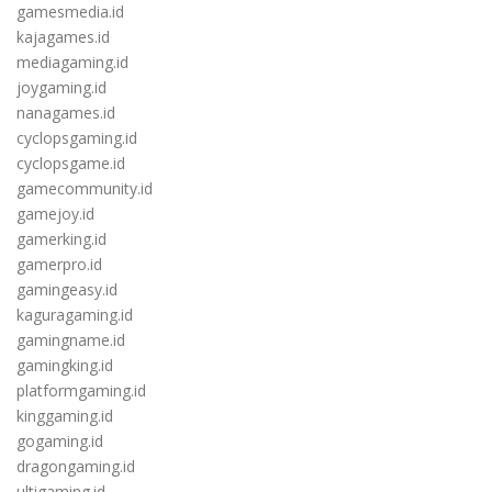
gamesmedia.id
kajagames.id
mediagaming.id
joygaming.id
nanagames.id
cyclopsgaming.id
cyclopsgame.id
gamecommunity.id
gamejoy.id
gamerking.id
gamerpro.id
gamingeasy.id
kaguragaming.id
gamingname.id
gamingking.id
platformgaming.id
kinggaming.id
gogaming.id
dragongaming.id
ultigaming.id