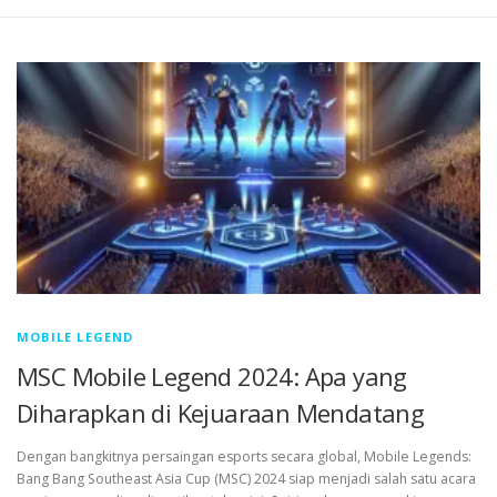
VALORANT
MOBILE LEGEND
MSC Mobile Legend 2024: Apa yang
Diharapkan di Kejuaraan Mendatang
Dengan bangkitnya persaingan esports secara global, Mobile Legends:
Bang Bang Southeast Asia Cup (MSC) 2024 siap menjadi salah satu acara