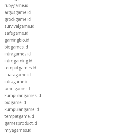
rubygame.id
argusgame.id
grockgame.id
survivalgame.id
safegame.id
gamingbio.id
biogames.id
intragames.id
introgaming.id
tempatgames.id
suaragame.id
intragame.id
omnigame.id
kumpulangames.id
biogame.id
kumpulangame.id
tempatgame.id
gamesproduct.id
miyagames.id