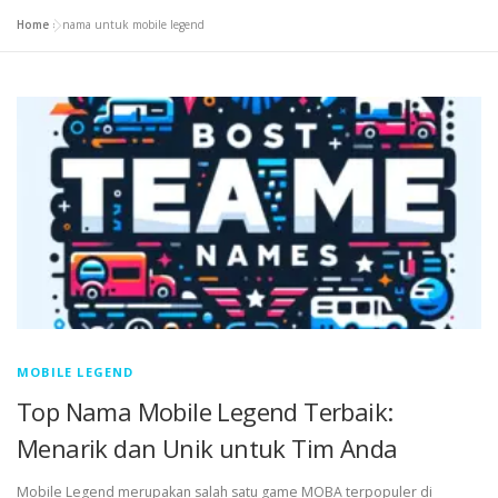
Home
»
nama untuk mobile legend
VALORANT
MOBILE LEGEND
Top Nama Mobile Legend Terbaik:
Menarik dan Unik untuk Tim Anda
Mobile Legend merupakan salah satu game MOBA terpopuler di