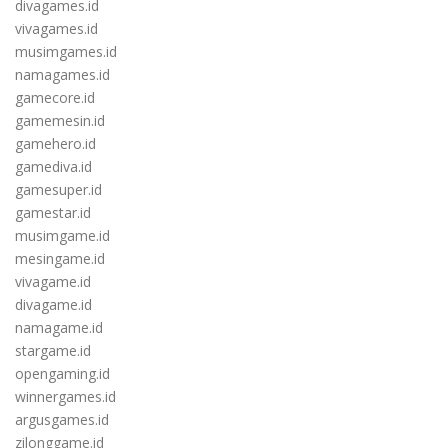
divagames.id
vivagames.id
musimgames.id
namagames.id
gamecore.id
gamemesin.id
gamehero.id
gamediva.id
gamesuper.id
gamestar.id
musimgame.id
mesingame.id
vivagame.id
divagame.id
namagame.id
stargame.id
opengaming.id
winnergames.id
argusgames.id
zilonggame.id