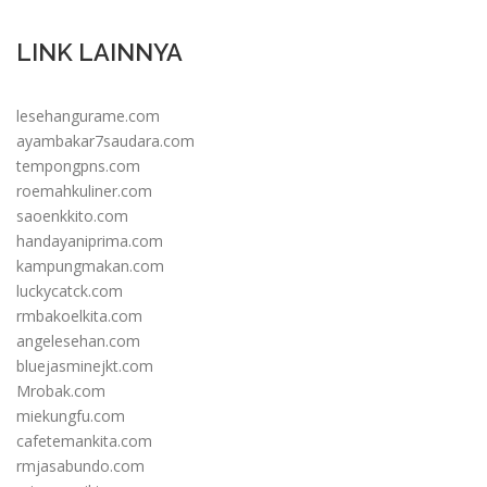
LINK LAINNYA
lesehangurame.com
ayambakar7saudara.com
tempongpns.com
roemahkuliner.com
saoenkkito.com
handayaniprima.com
kampungmakan.com
luckycatck.com
rmbakoelkita.com
angelesehan.com
bluejasminejkt.com
Mrobak.com
miekungfu.com
cafetemankita.com
rmjasabundo.com