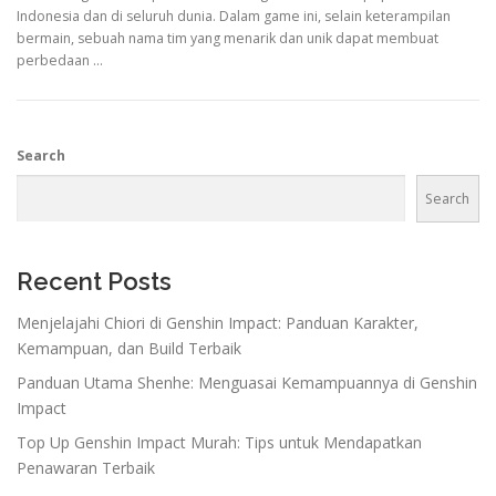
Indonesia dan di seluruh dunia. Dalam game ini, selain keterampilan
bermain, sebuah nama tim yang menarik dan unik dapat membuat
perbedaan …
Search
Search
Recent Posts
Menjelajahi Chiori di Genshin Impact: Panduan Karakter,
Kemampuan, dan Build Terbaik
Panduan Utama Shenhe: Menguasai Kemampuannya di Genshin
Impact
Top Up Genshin Impact Murah: Tips untuk Mendapatkan
Penawaran Terbaik