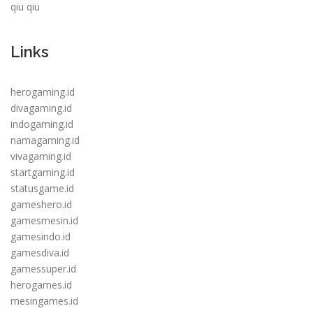
qiu qiu
Links
herogaming.id
divagaming.id
indogaming.id
namagaming.id
vivagaming.id
startgaming.id
statusgame.id
gameshero.id
gamesmesin.id
gamesindo.id
gamesdiva.id
gamessuper.id
herogames.id
mesingames.id