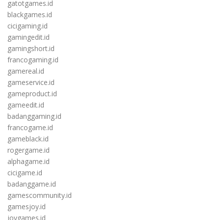
gatotgames.id
blackgames.id
cicigaming.id
gamingedit.id
gamingshort.id
francogaming.id
gamereal.id
gameservice.id
gameproduct.id
gameedit.id
badanggaming.id
francogame.id
gameblack.id
rogergame.id
alphagame.id
cicigame.id
badanggame.id
gamescommunity.id
gamesjoy.id
joygames.id