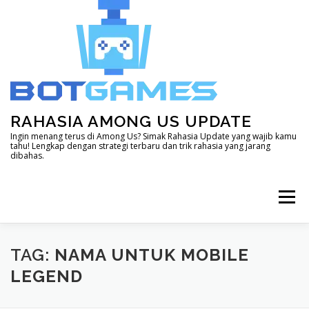
Skip
to
content
RAHASIA AMONG US UPDATE
Ingin menang terus di Among Us? Simak Rahasia Update yang wajib kamu
tahu! Lengkap dengan strategi terbaru dan trik rahasia yang jarang
dibahas.
Menu
HOME
DOTA 2
GENSHIN IMPACT
TAG:
NAMA UNTUK MOBILE
LEGEND
LAIN – LAIN
MINECRAFT
MOBILE LEGEND