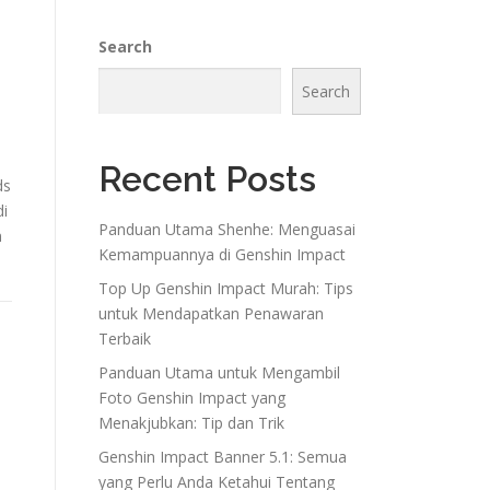
Search
Search
Recent Posts
ds
di
Panduan Utama Shenhe: Menguasai
n
Kemampuannya di Genshin Impact
Top Up Genshin Impact Murah: Tips
untuk Mendapatkan Penawaran
Terbaik
Panduan Utama untuk Mengambil
Foto Genshin Impact yang
Menakjubkan: Tip dan Trik
Genshin Impact Banner 5.1: Semua
yang Perlu Anda Ketahui Tentang