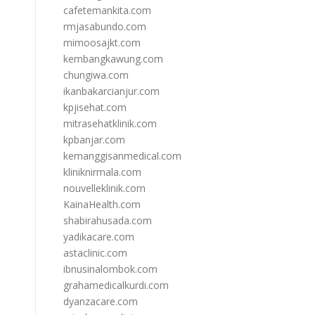
cafetemankita.com
rmjasabundo.com
mimoosajkt.com
kembangkawung.com
chungiwa.com
ikanbakarcianjur.com
kpjisehat.com
mitrasehatklinik.com
kpbanjar.com
kemanggisanmedical.com
kliniknirmala.com
nouvelleklinik.com
KainaHealth.com
shabirahusada.com
yadikacare.com
astaclinic.com
ibnusinalombok.com
grahamedicalkurdi.com
dyanzacare.com