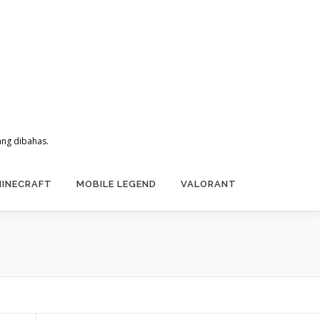
ang dibahas.
MINECRAFT
MOBILE LEGEND
VALORANT