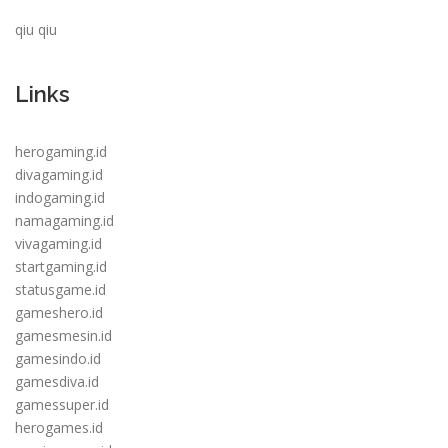
qiu qiu
Links
herogaming.id
divagaming.id
indogaming.id
namagaming.id
vivagaming.id
startgaming.id
statusgame.id
gameshero.id
gamesmesin.id
gamesindo.id
gamesdiva.id
gamessuper.id
herogames.id