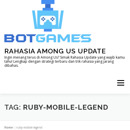
Skip
to
content
RAHASIA AMONG US UPDATE
Ingin menang terus di Among Us? Simak Rahasia Update yang wajib kamu
tahu! Lengkap dengan strategi terbaru dan trik rahasia yang jarang
dibahas.
Menu
HOME
DOTA 2
GENSHIN IMPACT
TAG:
RUBY-MOBILE-LEGEND
LAIN – LAIN
MINECRAFT
MOBILE LEGEND
Home
»
ruby-mobile-legend