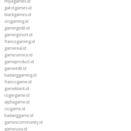
miyagames.id
gatotgames.id
blackgames.id
cicigaming.id
gamingedit.id
gamingshort.id
francogaming.id
gamereal.id
gameservice.id
gameproduct.id
gameedit.id
badanggaming.id
francogame.id
gameblack.id
rogergame.id
alphagame.id
cicigame.id
badanggame.id
gamescommunity.id
gamesjoy.id