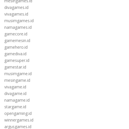
mesingames.id
divagames.id
vivagames.id
musimgames.id
namagames.id
gamecore.id
gamemesin.id
gamehero.id
gamediva.id
gamesuper.id
gamestar.id
musimgame.id
mesingame.id
vivagame.id
divagame.id
namagame.id
stargame.id
opengaming.id
winnergames.id
argusgames.id