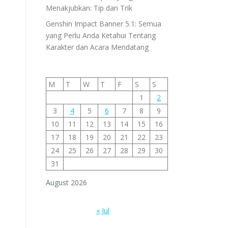
Menakjubkan: Tip dan Trik
Genshin Impact Banner 5.1: Semua
yang Perlu Anda Ketahui Tentang
Karakter dan Acara Mendatang
M
T
W
T
F
S
S
1
2
3
4
5
6
7
8
9
10
11
12
13
14
15
16
17
18
19
20
21
22
23
24
25
26
27
28
29
30
31
August 2026
« Jul