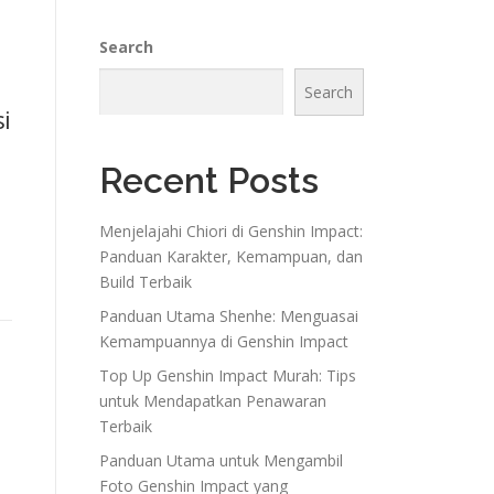
Search
Search
i
Recent Posts
Menjelajahi Chiori di Genshin Impact:
Panduan Karakter, Kemampuan, dan
Build Terbaik
Panduan Utama Shenhe: Menguasai
Kemampuannya di Genshin Impact
Top Up Genshin Impact Murah: Tips
untuk Mendapatkan Penawaran
Terbaik
Panduan Utama untuk Mengambil
Foto Genshin Impact yang