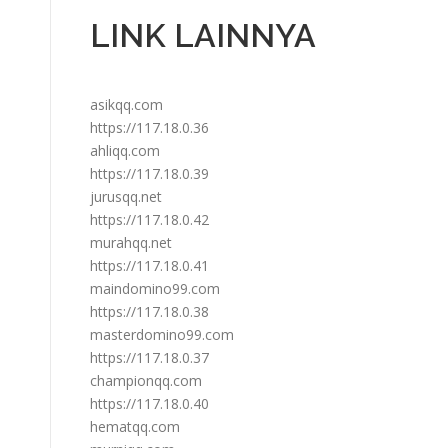
LINK LAINNYA
asikqq.com
https://117.18.0.36
ahliqq.com
https://117.18.0.39
jurusqq.net
https://117.18.0.42
murahqq.net
https://117.18.0.41
maindomino99.com
https://117.18.0.38
masterdomino99.com
https://117.18.0.37
championqq.com
https://117.18.0.40
hematqq.com