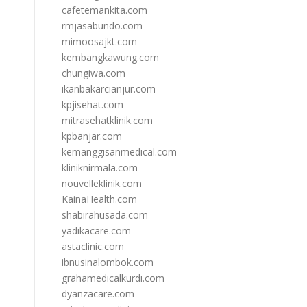
cafetemankita.com
rmjasabundo.com
mimoosajkt.com
kembangkawung.com
chungiwa.com
ikanbakarcianjur.com
kpjisehat.com
mitrasehatklinik.com
kpbanjar.com
kemanggisanmedical.com
kliniknirmala.com
nouvelleklinik.com
KainaHealth.com
shabirahusada.com
yadikacare.com
astaclinic.com
ibnusinalombok.com
grahamedicalkurdi.com
dyanzacare.com