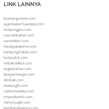
LINK LAINNYA
lesehangurame.com
ayambakar7saudara.com
tempongpns.com
roemahkuliner.com
saoenkkito.com
handayaniprima.com
kampungmakan.com
luckycatck.com
rmbakoelkita.com
angelesehan.com
bluejasminejkt.com
Mrobak.com
miekungfu.com
cafetemankita.com
rmjasabundo.com
mimoosajkt.com
kembangkawung.com