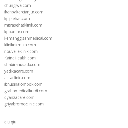
chungiwa.com
ikanbakarcianjur.com
kpjisehat.com
mitrasehatklinik.com
kpbanjar.com
kemanggisanmedical.com
kliniknirmala.com
nouvelleklinik.com
KainaHealth.com
shabirahusada.com
yadikacare.com
astaclinic.com
ibnusinalombok.com
grahamedicalkurdi.com
dyanzacare.com
griyabromoclinic.com
qiu qiu