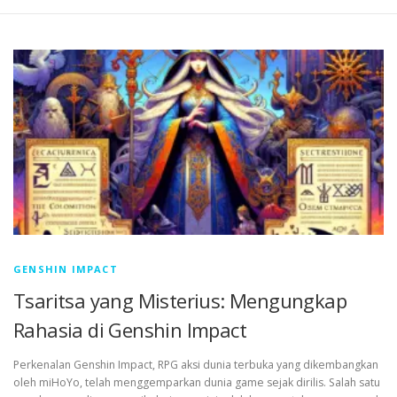
VALORANT
GENSHIN IMPACT
Tsaritsa yang Misterius: Mengungkap
Rahasia di Genshin Impact
Perkenalan Genshin Impact, RPG aksi dunia terbuka yang dikembangkan
oleh miHoYo, telah menggemparkan dunia game sejak dirilis. Salah satu