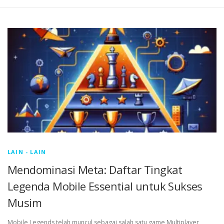
VALORANT
LAIN - LAIN
Mendominasi Meta: Daftar Tingkat
Legenda Mobile Essential untuk Sukses
Musim
Mobile Legends telah muncul sebagai salah satu game Multiplayer