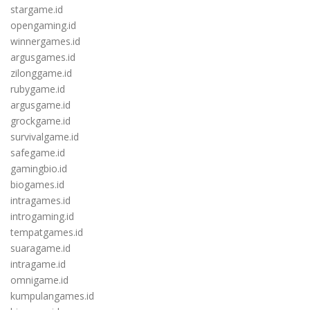
stargame.id
opengaming.id
winnergames.id
argusgames.id
zilonggame.id
rubygame.id
argusgame.id
grockgame.id
survivalgame.id
safegame.id
gamingbio.id
biogames.id
intragames.id
introgaming.id
tempatgames.id
suaragame.id
intragame.id
omnigame.id
kumpulangames.id