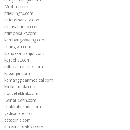
Mrobak.com
miekungfu.com
cafetemankita.com
rmjasabundo.com
mimoosajkt.com
kembangkawung.com
chungiwa.com
ikanbakarcianjur.com
kpjisehat.com
mitrasehatklinik.com
kpbanjar.com
kemanggisanmedical.com
kliniknirmala.com
nouvelleklinik.com
KainaHealth.com
shabirahusada.com
yadikacare.com
astaclinic.com
ibnusinalombok.com