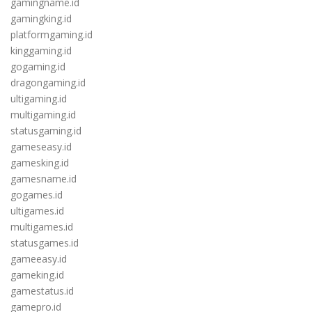
gamingname.id
gamingking.id
platformgaming.id
kinggaming.id
gogaming.id
dragongaming.id
ultigaming.id
multigaming.id
statusgaming.id
gameseasy.id
gamesking.id
gamesname.id
gogames.id
ultigames.id
multigames.id
statusgames.id
gameeasy.id
gameking.id
gamestatus.id
gamepro.id