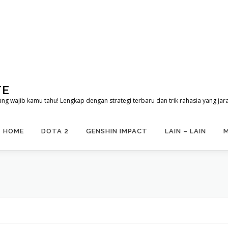
TE
g wajib kamu tahu! Lengkap dengan strategi terbaru dan trik rahasia yang jar
HOME
DOTA 2
GENSHIN IMPACT
LAIN – LAIN