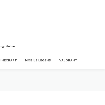
ang dibahas.
MINECRAFT
MOBILE LEGEND
VALORANT