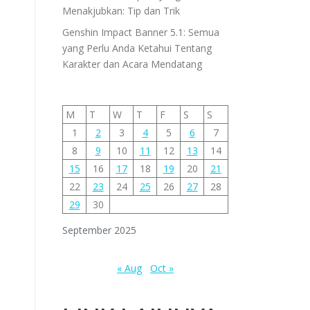
Menakjubkan: Tip dan Trik
Genshin Impact Banner 5.1: Semua
yang Perlu Anda Ketahui Tentang
Karakter dan Acara Mendatang
M
T
W
T
F
S
S
1
2
3
4
5
6
7
8
9
10
11
12
13
14
15
16
17
18
19
20
21
22
23
24
25
26
27
28
29
30
September 2025
« Aug
Oct »