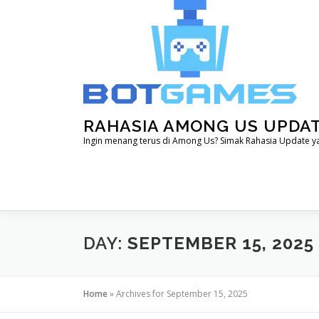
Skip
to
content
RAHASIA AMONG US UPDA
Ingin menang terus di Among Us? Simak Rahasia Update yan
DAY:
SEPTEMBER 15, 2025
Home
»
Archives for September 15, 2025