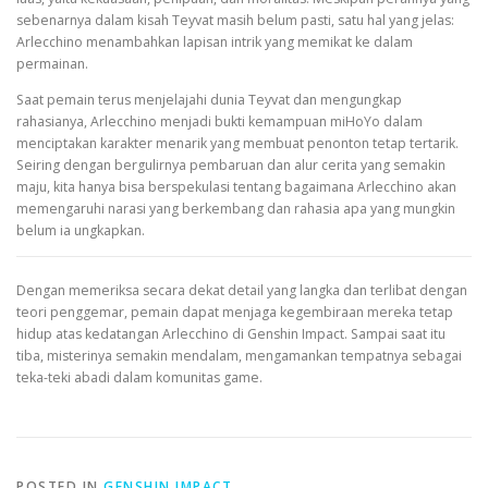
sebenarnya dalam kisah Teyvat masih belum pasti, satu hal yang jelas:
Arlecchino menambahkan lapisan intrik yang memikat ke dalam
permainan.
Saat pemain terus menjelajahi dunia Teyvat dan mengungkap
rahasianya, Arlecchino menjadi bukti kemampuan miHoYo dalam
menciptakan karakter menarik yang membuat penonton tetap tertarik.
Seiring dengan bergulirnya pembaruan dan alur cerita yang semakin
maju, kita hanya bisa berspekulasi tentang bagaimana Arlecchino akan
memengaruhi narasi yang berkembang dan rahasia apa yang mungkin
belum ia ungkapkan.
Dengan memeriksa secara dekat detail yang langka dan terlibat dengan
teori penggemar, pemain dapat menjaga kegembiraan mereka tetap
hidup atas kedatangan Arlecchino di Genshin Impact. Sampai saat itu
tiba, misterinya semakin mendalam, mengamankan tempatnya sebagai
teka-teki abadi dalam komunitas game.
POSTED IN
GENSHIN IMPACT