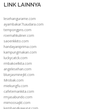
LINK LAINNYA
lesehangurame.com
ayambakar7saudara.com
tempongpns.com
roemahkuliner.com
saoenkkito.com
handayaniprima.com
kampungmakan.com
luckycatck.com
rmbakoelkita.com
angelesehan.com
bluejasminejkt.com
Mrobak.com
miekungfu.com
cafetemankita.com
rmjasabundo.com
mimoosajkt.com
kembangkawung.com