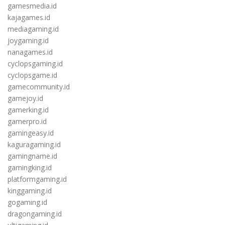
gamesmedia.id
kajagames.id
mediagaming.id
joygaming.id
nanagames.id
cyclopsgaming.id
cyclopsgame.id
gamecommunity.id
gamejoy.id
gamerking.id
gamerpro.id
gamingeasy.id
kaguragaming.id
gamingname.id
gamingking.id
platformgaming.id
kinggaming.id
gogaming.id
dragongaming.id