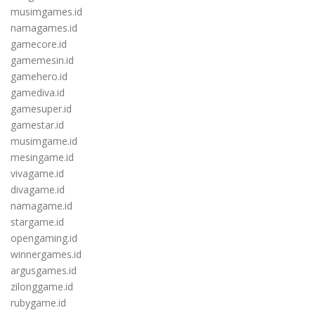
musimgames.id
namagames.id
gamecore.id
gamemesin.id
gamehero.id
gamediva.id
gamesuper.id
gamestar.id
musimgame.id
mesingame.id
vivagame.id
divagame.id
namagame.id
stargame.id
opengaming.id
winnergames.id
argusgames.id
zilonggame.id
rubygame.id