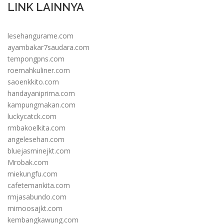
LINK LAINNYA
lesehangurame.com
ayambakar7saudara.com
tempongpns.com
roemahkuliner.com
saoenkkito.com
handayaniprima.com
kampungmakan.com
luckycatck.com
rmbakoelkita.com
angelesehan.com
bluejasminejkt.com
Mrobak.com
miekungfu.com
cafetemankita.com
rmjasabundo.com
mimoosajkt.com
kembangkawung.com