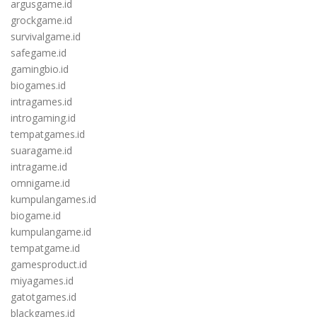
argusgame.id
grockgame.id
survivalgame.id
safegame.id
gamingbio.id
biogames.id
intragames.id
introgaming.id
tempatgames.id
suaragame.id
intragame.id
omnigame.id
kumpulangames.id
biogame.id
kumpulangame.id
tempatgame.id
gamesproduct.id
miyagames.id
gatotgames.id
blackgames.id