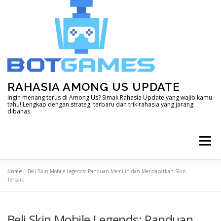
Skip
to
content
RAHASIA AMONG US UPDATE
Ingin menang terus di Among Us? Simak Rahasia Update yang wajib kamu
tahu! Lengkap dengan strategi terbaru dan trik rahasia yang jarang
dibahas.
Menu
Home
»
Beli Skin Mobile Legends: Panduan Memilih dan Mendapatkan Skin
HOME
DOTA 2
GENSHIN IMPACT
Terbaik
Beli Skin Mobile Legends: Panduan
LAIN – LAIN
MINECRAFT
MOBILE LEGEND