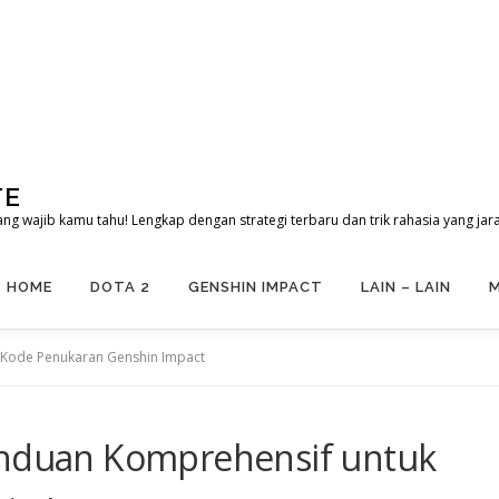
TE
g wajib kamu tahu! Lengkap dengan strategi terbaru dan trik rahasia yang jar
HOME
DOTA 2
GENSHIN IMPACT
LAIN – LAIN
 Kode Penukaran Genshin Impact
anduan Komprehensif untuk