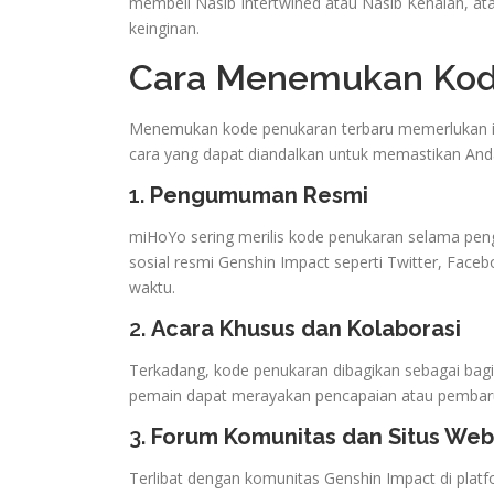
membeli Nasib Intertwined atau Nasib Kenalan, at
keinginan.
Cara Menemukan Kod
Menemukan kode penukaran terbaru memerlukan inf
cara yang dapat diandalkan untuk memastikan Anda
1.
Pengumuman Resmi
miHoYo sering merilis kode penukaran selama peng
sosial resmi Genshin Impact seperti Twitter, Fac
waktu.
2.
Acara Khusus dan Kolaborasi
Terkadang, kode penukaran dibagikan sebagai bagia
pemain dapat merayakan pencapaian atau pembaru
3.
Forum Komunitas dan Situs Web
Terlibat dengan komunitas Genshin Impact di platf