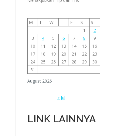
Menakjubkan: Tip dan Trik
M
T
W
T
F
S
S
1
2
3
4
5
6
7
8
9
10
11
12
13
14
15
16
17
18
19
20
21
22
23
24
25
26
27
28
29
30
31
August 2026
« Jul
LINK LAINNYA