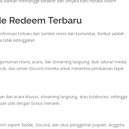
au bahkan memanggil karakter dan senjata baru melalui sistem
e Redeem Terbaru
ormasi terbaru dari sumber resmi dan komunitas. Berikut adalah
 tidak ketinggalan:
umuman resmi, acara, dan streaming langsung. Ikuti saluran media
ebook, dan server Discord mereka untuk menerima pembaruan tepat
n dari acara khusus, streaming langsung, atau kolaborasi, sehingga
an unik dengan bonus menarik.
orm seperti Reddit, Discord, dan situs penggemar populer. Anggota