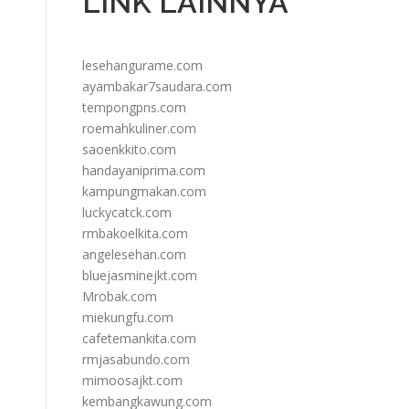
LINK LAINNYA
lesehangurame.com
ayambakar7saudara.com
tempongpns.com
roemahkuliner.com
saoenkkito.com
handayaniprima.com
kampungmakan.com
luckycatck.com
rmbakoelkita.com
angelesehan.com
bluejasminejkt.com
Mrobak.com
miekungfu.com
cafetemankita.com
rmjasabundo.com
mimoosajkt.com
kembangkawung.com