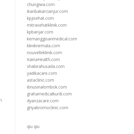
chungiwa.com
ikanbakarcianjur.com
kpjisehat.com
mitrasehatklinik.com
kpbanjar.com
kemanggisanmedical.com
.
kliniknirmala.com
nouvelleklinik.com
KainaHealth.com
shabirahusada.com
yadikacare.com
astaclinic.com
ibnusinalombok.com
grahamedicalkurdi.com
n
dyanzacare.com
griyabromoclinic.com
qiu qiu