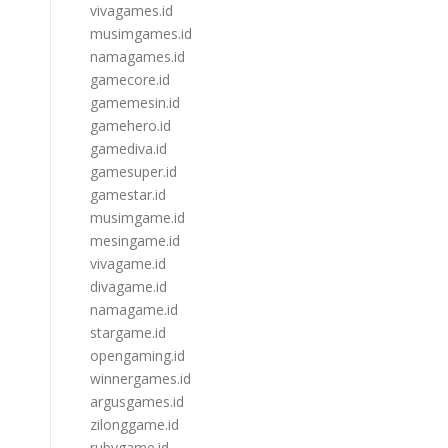
vivagames.id
musimgames.id
namagames.id
gamecore.id
gamemesin.id
gamehero.id
gamediva.id
gamesuper.id
gamestar.id
musimgame.id
mesingame.id
vivagame.id
divagame.id
namagame.id
stargame.id
opengaming.id
winnergames.id
argusgames.id
zilonggame.id
rubygame.id