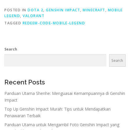
POSTED IN
DOTA 2
,
GENSHIN IMPACT
,
MINECRAFT
,
MOBILE
LEGEND
,
VALORANT
TAGGED
REDEEM-CODE-MOBILE-LEGEND
Search
Search
Recent Posts
Panduan Utama Shenhe: Menguasai Kemampuannya di Genshin
Impact
Top Up Genshin Impact Murah: Tips untuk Mendapatkan
Penawaran Terbaik
Panduan Utama untuk Mengambil Foto Genshin Impact yang