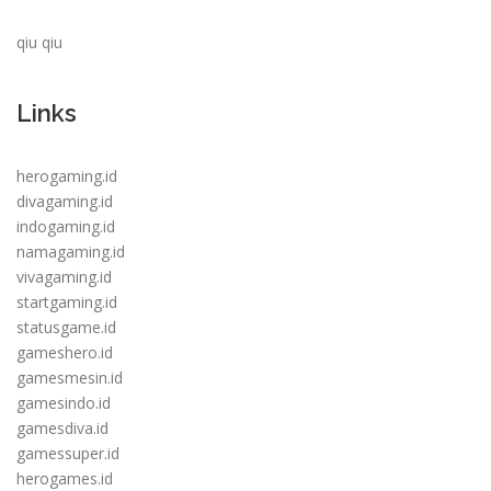
qiu qiu
Links
herogaming.id
divagaming.id
indogaming.id
namagaming.id
vivagaming.id
startgaming.id
statusgame.id
gameshero.id
gamesmesin.id
gamesindo.id
gamesdiva.id
gamessuper.id
herogames.id