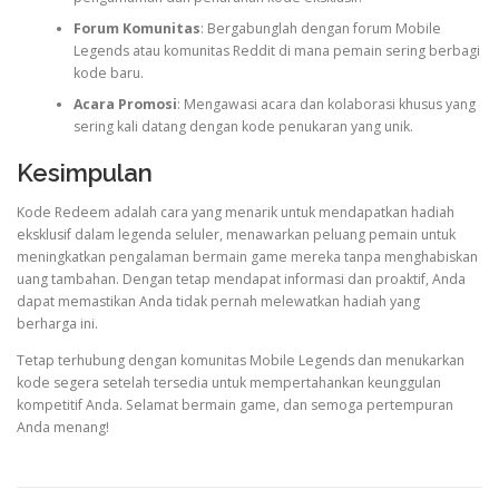
Forum Komunitas
: Bergabunglah dengan forum Mobile
Legends atau komunitas Reddit di mana pemain sering berbagi
kode baru.
Acara Promosi
: Mengawasi acara dan kolaborasi khusus yang
sering kali datang dengan kode penukaran yang unik.
Kesimpulan
Kode Redeem adalah cara yang menarik untuk mendapatkan hadiah
eksklusif dalam legenda seluler, menawarkan peluang pemain untuk
meningkatkan pengalaman bermain game mereka tanpa menghabiskan
uang tambahan. Dengan tetap mendapat informasi dan proaktif, Anda
dapat memastikan Anda tidak pernah melewatkan hadiah yang
berharga ini.
Tetap terhubung dengan komunitas Mobile Legends dan menukarkan
kode segera setelah tersedia untuk mempertahankan keunggulan
kompetitif Anda. Selamat bermain game, dan semoga pertempuran
Anda menang!