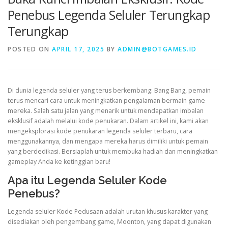
Penebus Legenda Seluler Terungkap
Terungkap
VALORANT
POSTED ON
APRIL 17, 2025
BY
ADMIN@BOTGAMES.ID
Di dunia legenda seluler yang terus berkembang: Bang Bang, pemain
terus mencari cara untuk meningkatkan pengalaman bermain game
mereka. Salah satu jalan yang menarik untuk mendapatkan imbalan
eksklusif adalah melalui kode penukaran. Dalam artikel ini, kami akan
mengeksplorasi kode penukaran legenda seluler terbaru, cara
menggunakannya, dan mengapa mereka harus dimiliki untuk pemain
yang berdedikasi. Bersiaplah untuk membuka hadiah dan meningkatkan
gameplay Anda ke ketinggian baru!
Apa itu Legenda Seluler Kode
Penebus?
Legenda seluler Kode Pedusaan adalah urutan khusus karakter yang
disediakan oleh pengembang game, Moonton, yang dapat digunakan