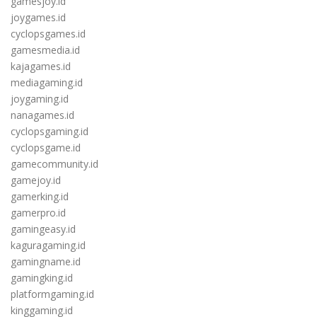
gamesjoy.id
joygames.id
cyclopsgames.id
gamesmedia.id
kajagames.id
mediagaming.id
joygaming.id
nanagames.id
cyclopsgaming.id
cyclopsgame.id
gamecommunity.id
gamejoy.id
gamerking.id
gamerpro.id
gamingeasy.id
kaguragaming.id
gamingname.id
gamingking.id
platformgaming.id
kinggaming.id