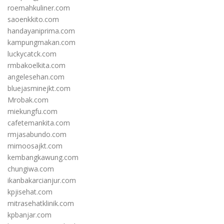
roemahkuliner.com
saoenkkito.com
handayaniprima.com
kampungmakan.com
luckycatck.com
rmbakoelkita.com
angelesehan.com
bluejasminejkt.com
Mrobak.com
miekungfu.com
cafetemankita.com
rmjasabundo.com
mimoosajkt.com
kembangkawung.com
chungiwa.com
ikanbakarcianjur.com
kpjisehat.com
mitrasehatklinik.com
kpbanjar.com