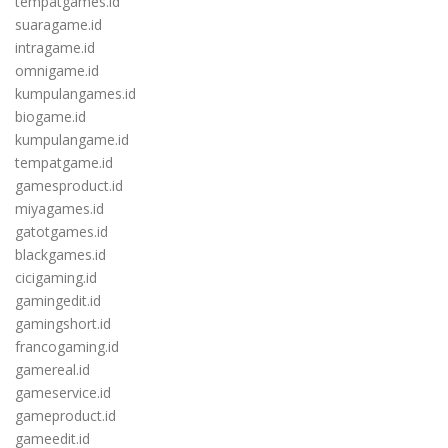
tempatgames.id
suaragame.id
intragame.id
omnigame.id
kumpulangames.id
biogame.id
kumpulangame.id
tempatgame.id
gamesproduct.id
miyagames.id
gatotgames.id
blackgames.id
cicigaming.id
gamingedit.id
gamingshort.id
francogaming.id
gamereal.id
gameservice.id
gameproduct.id
gameedit.id