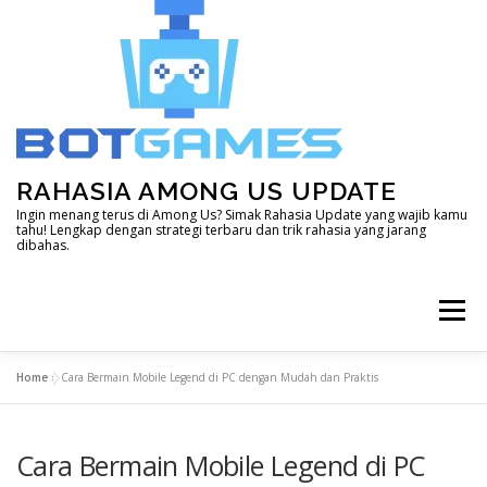
Skip
to
content
RAHASIA AMONG US UPDATE
Ingin menang terus di Among Us? Simak Rahasia Update yang wajib kamu
tahu! Lengkap dengan strategi terbaru dan trik rahasia yang jarang
dibahas.
Menu
Home
»
Cara Bermain Mobile Legend di PC dengan Mudah dan Praktis
HOME
DOTA 2
GENSHIN IMPACT
Cara Bermain Mobile Legend di PC
LAIN – LAIN
MINECRAFT
MOBILE LEGEND