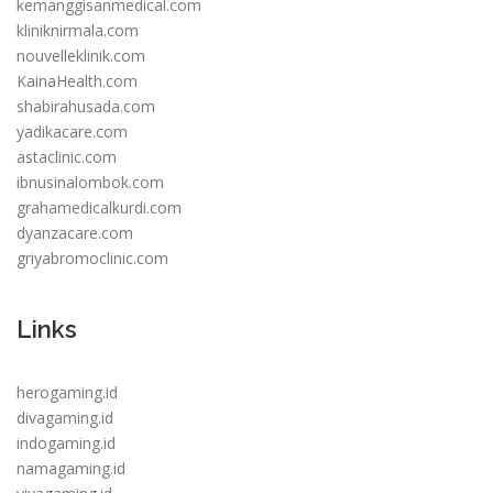
kemanggisanmedical.com
kliniknirmala.com
nouvelleklinik.com
KainaHealth.com
shabirahusada.com
yadikacare.com
astaclinic.com
ibnusinalombok.com
grahamedicalkurdi.com
dyanzacare.com
griyabromoclinic.com
Links
herogaming.id
divagaming.id
indogaming.id
namagaming.id