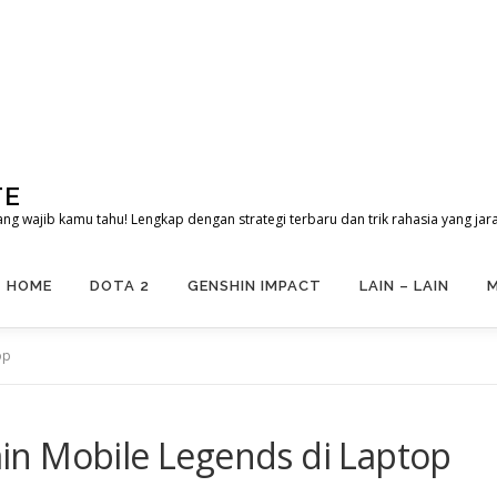
TE
g wajib kamu tahu! Lengkap dengan strategi terbaru dan trik rahasia yang jar
HOME
DOTA 2
GENSHIN IMPACT
LAIN – LAIN
op
n Mobile Legends di Laptop