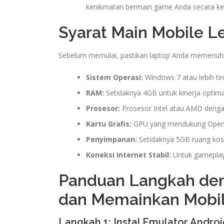
kenikmatan bermain game Anda secara ke
Syarat Main Mobile L
Sebelum memulai, pastikan laptop Anda memenuhi 
Sistem Operasi:
Windows 7 atau lebih ti
RAM:
Setidaknya 4GB untuk kinerja optima
Prosesor:
Prosesor Intel atau AMD dengan 
Kartu Grafis:
GPU yang mendukung OpenGL
Penyimpanan:
Setidaknya 5GB ruang kos
Koneksi Internet Stabil:
Untuk gameplay 
Panduan Langkah de
dan Memainkan Mobil
Langkah 1: Instal Emulator Androi