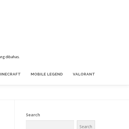
ang dibahas.
MINECRAFT
MOBILE LEGEND
VALORANT
Search
Search