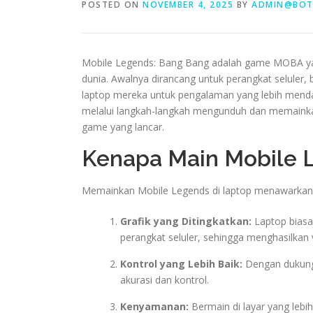
POSTED ON
NOVEMBER 4, 2025
BY
ADMIN@BOT
Mobile Legends: Bang Bang adalah game MOBA yang
dunia. Awalnya dirancang untuk perangkat seluler,
laptop mereka untuk pengalaman yang lebih mend
melalui langkah-langkah mengunduh dan memainka
game yang lancar.
Kenapa Main Mobile 
Memainkan Mobile Legends di laptop menawarkan
Grafik yang Ditingkatkan:
Laptop biasa
perangkat seluler, sehingga menghasilkan vi
Kontrol yang Lebih Baik:
Dengan dukung
akurasi dan kontrol.
Kenyamanan:
Bermain di layar yang leb