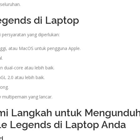
seluruhan.
egends di Laptop
persyaratan yang diperlukan:
nggi, atau MacOS untuk pengguna Apple.
l.
dual-core atau lebih baik.
 2.0 atau lebih baik.
ong.
multipemain yang lancar.
mi Langkah untuk Mengundu
e Legends di Laptop Anda
d