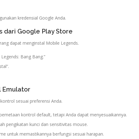
unakan kredensial Google Anda.
 dari Google Play Store
rang dapat menginstal Mobile Legends.
le Legends: Bang Bang.”
tal”.
l Emulator
ontrol sesuai preferensi Anda.
pemetaan kontrol default, tetapi Anda dapat menyesuaikannya.
h pengikatan kunci dan sensitivitas mouse.
me untuk memastikannya berfungsi sesuai harapan.