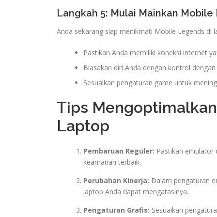
Langkah 5: Mulai Mainkan Mobile
Anda sekarang siap menikmati Mobile Legends di l
Pastikan Anda memiliki koneksi internet ya
Biasakan diri Anda dengan kontrol dengan
Sesuaikan pengaturan game untuk meningka
Tips Mengoptimalkan
Laptop
Pembaruan Reguler:
Pastikan emulator d
keamanan terbaik.
Perubahan Kinerja:
Dalam pengaturan em
laptop Anda dapat mengatasinya.
Pengaturan Grafis:
Sesuaikan pengatura