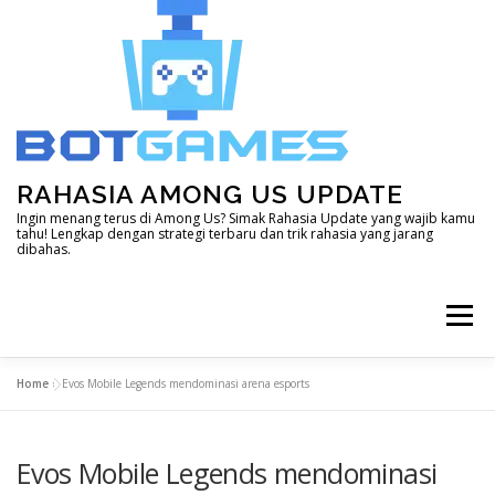
Skip
to
content
RAHASIA AMONG US UPDATE
Ingin menang terus di Among Us? Simak Rahasia Update yang wajib kamu
tahu! Lengkap dengan strategi terbaru dan trik rahasia yang jarang
dibahas.
Menu
Home
»
Evos Mobile Legends mendominasi arena esports
HOME
DOTA 2
GENSHIN IMPACT
Evos Mobile Legends mendominasi
LAIN – LAIN
MINECRAFT
MOBILE LEGEND