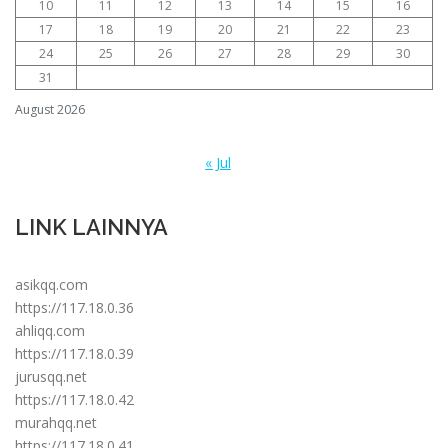
10
11
12
13
14
15
16
17
18
19
20
21
22
23
24
25
26
27
28
29
30
31
August 2026
« Jul
LINK LAINNYA
asikqq.com
https://117.18.0.36
ahliqq.com
https://117.18.0.39
jurusqq.net
https://117.18.0.42
murahqq.net
https://117.18.0.41