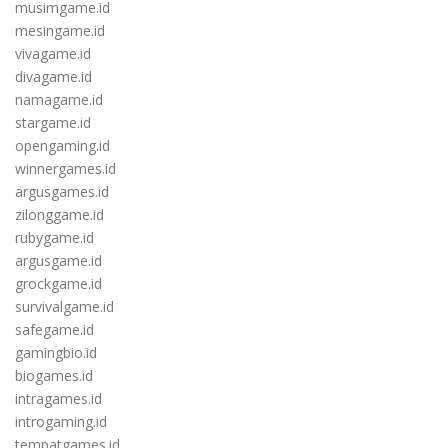
musimgame.id
mesingame.id
vivagame.id
divagame.id
namagame.id
stargame.id
opengaming.id
winnergames.id
argusgames.id
zilonggame.id
rubygame.id
argusgame.id
grockgame.id
survivalgame.id
safegame.id
gamingbio.id
biogames.id
intragames.id
introgaming.id
tempatgames.id