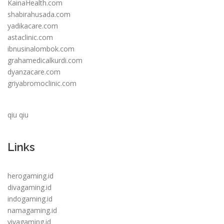
KainaHealth.com
shabirahusada.com
yadikacare.com
astaclinic.com
ibnusinalombok.com
grahamedicalkurdi.com
dyanzacare.com
griyabromoclinic.com
qiu qiu
Links
herogaming.id
divagaming.id
indogaming.id
namagaming.id
vivagaming.id