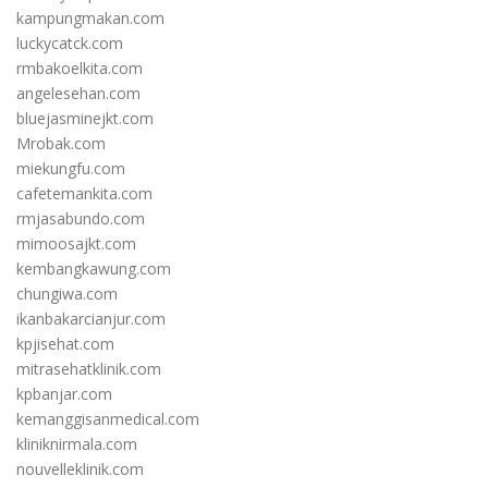
kampungmakan.com
luckycatck.com
rmbakoelkita.com
angelesehan.com
bluejasminejkt.com
Mrobak.com
miekungfu.com
cafetemankita.com
rmjasabundo.com
mimoosajkt.com
kembangkawung.com
chungiwa.com
ikanbakarcianjur.com
kpjisehat.com
mitrasehatklinik.com
kpbanjar.com
kemanggisanmedical.com
kliniknirmala.com
nouvelleklinik.com