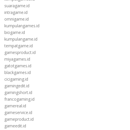
suaragame.id
intragame.id
omnigame.id
kumpulangames.id
biogame.id
kumpulangame.id
tempatgame.id
gamesproduct.id
miyagames.id
gatotgames.id
blackgames.id
cicigaming.id
gamingedit.id
gamingshort.id
francogaming.id
gamereal.id
gameservice.id
gameproduct.id
gameedit.id