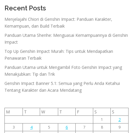
Recent Posts
Menjelajahi Chiori di Genshin Impact: Panduan Karakter,
Kemampuan, dan Build Terbaik
Panduan Utama Shenhe: Menguasai Kemampuannya di Genshin
Impact
Top Up Genshin Impact Murah: Tips untuk Mendapatkan
Penawaran Terbaik
Panduan Utama untuk Mengambil Foto Genshin Impact yang
Menakjubkan: Tip dan Trik
Genshin Impact Banner 5.1: Semua yang Perlu Anda Ketahui
Tentang Karakter dan Acara Mendatang
M
T
W
T
F
S
S
2
1
4
6
3
5
7
8
9