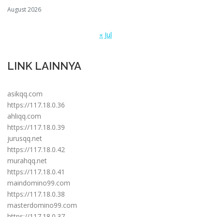
August 2026
« Jul
LINK LAINNYA
asikqq.com
https://117.18.0.36
ahliqq.com
https://117.18.0.39
jurusqq.net
https://117.18.0.42
murahqq.net
https://117.18.0.41
maindomino99.com
https://117.18.0.38
masterdomino99.com
https://117.18.0.37