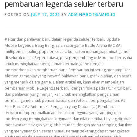
pembaruan legenda seluler terbaru
POSTED ON
JULY 17, 2025
BY
ADMIN@BOTGAMES.ID
VALORANT
# Fitur dan pahlawan baru dalam legenda seluler terbaru Update
Mobile Legends: Bang Bang, salah satu game Battle Arena (MOBA)
multipemain paling populer, secara konsisten menangkap minat gamer
di seluruh dunia. Seperti biasa, para pengembang di Moonton berusaha
untuk meningkatkan pengalaman bermain game dengan
memperkenalkan pembaruan baru. Pembaruan ini sering menampilkan
elemen gameplay yang inovatif, pahlawan baru, grafik olahan, dan acara
yang menarik dalam game. Dalam artikel ini, kami akan mempelajari
pembaruan Mobile Legends terbaru, dengan fokus pada fitur -fitur baru
dan pahlawan yang menjanjikan untuk meningkatkan pengalaman
bermain game untuk pemain kasual dan veteran berpengalaman. ##
Fitur Baru ### Antarmuka Pengguna yang Diubah (UI) Pembaruan
terbaru memperkenalkan antarmuka pengguna yang ramping dan
modern yang meningkatkan kegunaan dan nilai estetika. UI yang dirubah
menawarkan navigasi yang lebih mudah, dengan menu ramping dan ikon
yang menyenangkan secara visual. Pemain sekarang dapat mengakses