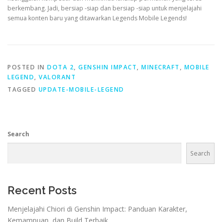
berkembang. Jadi, bersiap -siap dan bersiap -siap untuk menjelajahi
semua konten baru yang ditawarkan Legends Mobile Legends!
POSTED IN
DOTA 2
,
GENSHIN IMPACT
,
MINECRAFT
,
MOBILE
LEGEND
,
VALORANT
TAGGED
UPDATE-MOBILE-LEGEND
Search
Search
Recent Posts
Menjelajahi Chiori di Genshin Impact: Panduan Karakter,
Kemampuan, dan Build Terbaik