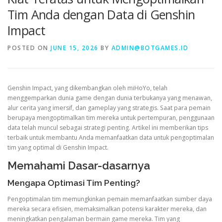
Tim Anda dengan Data di Genshin
Impact
VALORANT
POSTED ON
JUNE 15, 2026
BY
ADMIN@BOTGAMES.ID
Genshin Impact, yang dikembangkan oleh miHoYo, telah
menggemparkan dunia game dengan dunia terbukanya yang menawan,
alur cerita yang imersif, dan gameplay yang strategis. Saat para pemain
berupaya mengoptimalkan tim mereka untuk pertempuran, penggunaan
data telah muncul sebagai strategi penting. Artikel ini memberikan tips
terbaik untuk membantu Anda memanfaatkan data untuk pengoptimalan
tim yang optimal di Genshin Impact.
Memahami Dasar-dasarnya
Mengapa Optimasi Tim Penting?
Pengoptimalan tim memungkinkan pemain memanfaatkan sumber daya
mereka secara efisien, memaksimalkan potensi karakter mereka, dan
meningkatkan pengalaman bermain game mereka. Tim yang