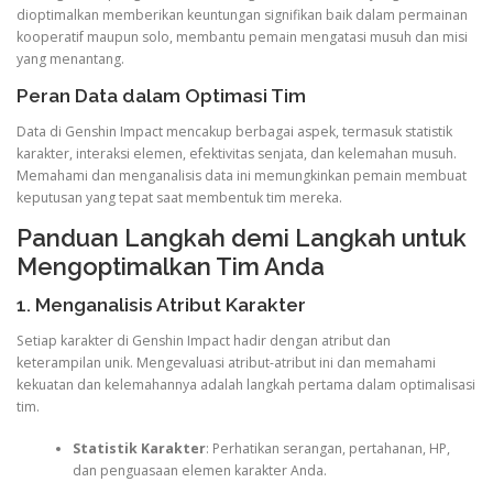
dioptimalkan memberikan keuntungan signifikan baik dalam permainan
kooperatif maupun solo, membantu pemain mengatasi musuh dan misi
yang menantang.
Peran Data dalam Optimasi Tim
Data di Genshin Impact mencakup berbagai aspek, termasuk statistik
karakter, interaksi elemen, efektivitas senjata, dan kelemahan musuh.
Memahami dan menganalisis data ini memungkinkan pemain membuat
keputusan yang tepat saat membentuk tim mereka.
Panduan Langkah demi Langkah untuk
Mengoptimalkan Tim Anda
1. Menganalisis Atribut Karakter
Setiap karakter di Genshin Impact hadir dengan atribut dan
keterampilan unik. Mengevaluasi atribut-atribut ini dan memahami
kekuatan dan kelemahannya adalah langkah pertama dalam optimalisasi
tim.
Statistik Karakter
: Perhatikan serangan, pertahanan, HP,
dan penguasaan elemen karakter Anda.