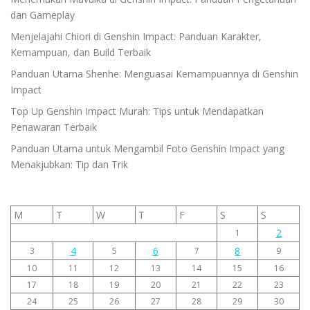
dan Gameplay
Menjelajahi Chiori di Genshin Impact: Panduan Karakter,
Kemampuan, dan Build Terbaik
Panduan Utama Shenhe: Menguasai Kemampuannya di Genshin
Impact
Top Up Genshin Impact Murah: Tips untuk Mendapatkan
Penawaran Terbaik
Panduan Utama untuk Mengambil Foto Genshin Impact yang
Menakjubkan: Tip dan Trik
M
T
W
T
F
S
S
2
1
4
6
8
3
5
7
9
10
11
12
13
14
15
16
17
18
19
20
21
22
23
24
25
26
27
28
29
30