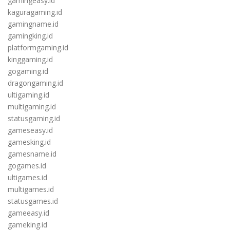
gamingeasy.id
kaguragaming.id
gamingname.id
gamingking.id
platformgaming.id
kinggaming.id
gogaming.id
dragongaming.id
ultigaming.id
multigaming.id
statusgaming.id
gameseasy.id
gamesking.id
gamesname.id
gogames.id
ultigames.id
multigames.id
statusgames.id
gameeasy.id
gameking.id