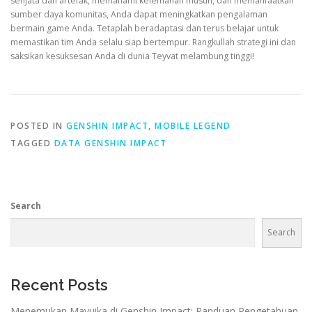
senjata dan artefak, memahami kelemahan musuh, dan memanfaatkan
sumber daya komunitas, Anda dapat meningkatkan pengalaman
bermain game Anda. Tetaplah beradaptasi dan terus belajar untuk
memastikan tim Anda selalu siap bertempur. Rangkullah strategi ini dan
saksikan kesuksesan Anda di dunia Teyvat melambung tinggi!
POSTED IN
GENSHIN IMPACT
,
MOBILE LEGEND
TAGGED
DATA GENSHIN IMPACT
Search
Search
Recent Posts
Menemukan Mavuika di Genshin Impact: Panduan Pengetahuan