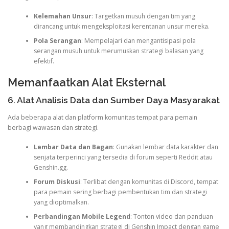
Kelemahan Unsur
: Targetkan musuh dengan tim yang
dirancang untuk mengeksploitasi kerentanan unsur mereka.
Pola Serangan
: Mempelajari dan mengantisipasi pola
serangan musuh untuk merumuskan strategi balasan yang
efektif.
Memanfaatkan Alat Eksternal
6. Alat Analisis Data dan Sumber Daya Masyarakat
Ada beberapa alat dan platform komunitas tempat para pemain
berbagi wawasan dan strategi.
Lembar Data dan Bagan
: Gunakan lembar data karakter dan
senjata terperinci yang tersedia di forum seperti Reddit atau
Genshin.gg.
Forum Diskusi
: Terlibat dengan komunitas di Discord, tempat
para pemain sering berbagi pembentukan tim dan strategi
yang dioptimalkan.
Perbandingan Mobile Legend
: Tonton video dan panduan
yang membandingkan strategi di Genshin Impact dengan game