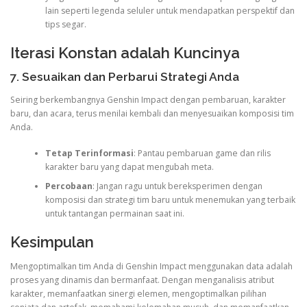
lain seperti legenda seluler untuk mendapatkan perspektif dan
tips segar.
Iterasi Konstan adalah Kuncinya
7. Sesuaikan dan Perbarui Strategi Anda
Seiring berkembangnya Genshin Impact dengan pembaruan, karakter
baru, dan acara, terus menilai kembali dan menyesuaikan komposisi tim
Anda.
Tetap Terinformasi
: Pantau pembaruan game dan rilis
karakter baru yang dapat mengubah meta.
Percobaan
: Jangan ragu untuk bereksperimen dengan
komposisi dan strategi tim baru untuk menemukan yang terbaik
untuk tantangan permainan saat ini.
Kesimpulan
Mengoptimalkan tim Anda di Genshin Impact menggunakan data adalah
proses yang dinamis dan bermanfaat. Dengan menganalisis atribut
karakter, memanfaatkan sinergi elemen, mengoptimalkan pilihan