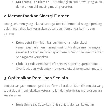
Keterampilan Elemen
: Pertimbangkan cooldown, jangkauan,
dan elemen skill masing-masing karakter.
2. Memanfaatkan Sinergi Elemen
Sinergi elemen, yang dikenal sebagai Reaksi Elemental, sangat penting
dalam menghasilkan kerusakan besar dan mengendalikan medan
perang.
Komposisi Tim
: Membangun tim yang melengkapi
kemampuan elemen masing-masing. Misalnya, memasangkan
karakter Hydro dan Pyro dapat memicu Vaporize, memberikan
peningkatan kerusakan.
Efek Reaksi
: Memahami efek reaksi seperti Superconduct,
Overload, dan Melt untuk mengeksploitasi kerentanan musuh.
3. Optimalkan Pemilihan Senjata
Senjata sangat mempengaruhi performa karakter. Memilih senjata yang
tepat dapat meningkatkan keterampilan dan efektivitas mereka secara
keseluruhan.
Jenis Senjata
: Cocokkan jenis senjata dengan kekuatan