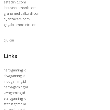
astaclinic.com
ibnusinalombok.com
grahamedicalkurdi.com
dyanzacare.com
griyabromoclinic.com
qiu qiu
Links
herogaming.id
divagaming.id
indogaming.id
namagaming.id
vivagaming.id
startgaming.id
statusgame.id
gameshero.id