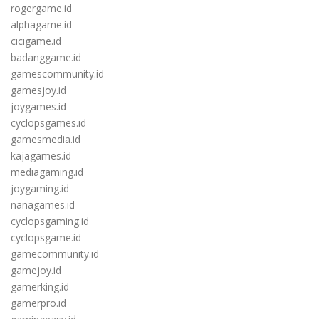
rogergame.id
alphagame.id
cicigame.id
badanggame.id
gamescommunity.id
gamesjoy.id
joygames.id
cyclopsgames.id
gamesmedia.id
kajagames.id
mediagaming.id
joygaming.id
nanagames.id
cyclopsgaming.id
cyclopsgame.id
gamecommunity.id
gamejoy.id
gamerking.id
gamerpro.id