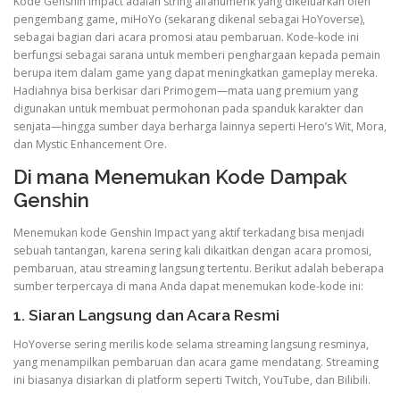
Kode Genshin Impact adalah string alfanumerik yang dikeluarkan oleh
pengembang game, miHoYo (sekarang dikenal sebagai HoYoverse),
sebagai bagian dari acara promosi atau pembaruan. Kode-kode ini
berfungsi sebagai sarana untuk memberi penghargaan kepada pemain
berupa item dalam game yang dapat meningkatkan gameplay mereka.
Hadiahnya bisa berkisar dari Primogem—mata uang premium yang
digunakan untuk membuat permohonan pada spanduk karakter dan
senjata—hingga sumber daya berharga lainnya seperti Hero’s Wit, Mora,
dan Mystic Enhancement Ore.
Di mana Menemukan Kode Dampak
Genshin
Menemukan kode Genshin Impact yang aktif terkadang bisa menjadi
sebuah tantangan, karena sering kali dikaitkan dengan acara promosi,
pembaruan, atau streaming langsung tertentu. Berikut adalah beberapa
sumber terpercaya di mana Anda dapat menemukan kode-kode ini:
1. Siaran Langsung dan Acara Resmi
HoYoverse sering merilis kode selama streaming langsung resminya,
yang menampilkan pembaruan dan acara game mendatang. Streaming
ini biasanya disiarkan di platform seperti Twitch, YouTube, dan Bilibili.