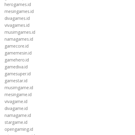
herogames.id
mesingames.id
divagames.id
vivagames.id
musimgames.id
namagames.id
gamecore.id
gamemesin.id
gamehero.id
gamediva.id
gamesuper.id
gamestar.id
musimgame.id
mesingame.id
vivagame.id
divagame.id
namagame.id
stargame.id
opengaming.id