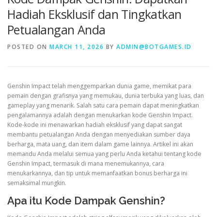
Hadiah Eksklusif dan Tingkatkan
Petualangan Anda
VALORANT
POSTED ON
MARCH 11, 2026
BY
ADMIN@BOTGAMES.ID
Genshin Impact telah menggemparkan dunia game, memikat para
pemain dengan grafisnya yang memukau, dunia terbuka yang luas, dan
gameplay yang menarik. Salah satu cara pemain dapat meningkatkan
pengalamannya adalah dengan menukarkan kode Genshin Impact.
Kode-kode ini menawarkan hadiah eksklusif yang dapat sangat
membantu petualangan Anda dengan menyediakan sumber daya
berharga, mata uang, dan item dalam game lainnya. Artikel ini akan
memandu Anda melalui semua yang perlu Anda ketahui tentang kode
Genshin Impact, termasuk di mana menemukannya, cara
menukarkannya, dan tip untuk memanfaatkan bonus berharga ini
semaksimal mungkin.
Apa itu Kode Dampak Genshin?