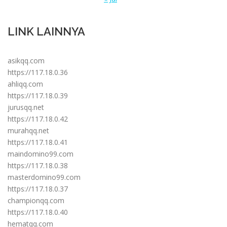
LINK LAINNYA
asikqq.com
https://117.18.0.36
ahliqq.com
https://117.18.0.39
jurusqq.net
https://117.18.0.42
murahqq.net
https://117.18.0.41
maindomino99.com
https://117.18.0.38
masterdomino99.com
https://117.18.0.37
championqq.com
https://117.18.0.40
hematqq.com