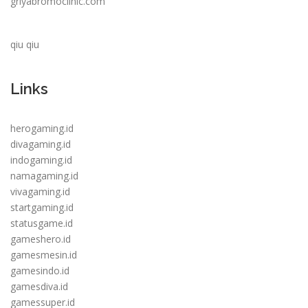
griyabromoclinic.com
qiu qiu
Links
herogaming.id
divagaming.id
indogaming.id
namagaming.id
vivagaming.id
startgaming.id
statusgame.id
gameshero.id
gamesmesin.id
gamesindo.id
gamesdiva.id
gamessuper.id