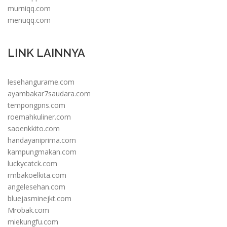
murniqq.com
menuqq.com
LINK LAINNYA
lesehangurame.com
ayambakar7saudara.com
tempongpns.com
roemahkuliner.com
saoenkkito.com
handayaniprima.com
kampungmakan.com
luckycatck.com
rmbakoelkita.com
angelesehan.com
bluejasminejkt.com
Mrobak.com
miekungfu.com