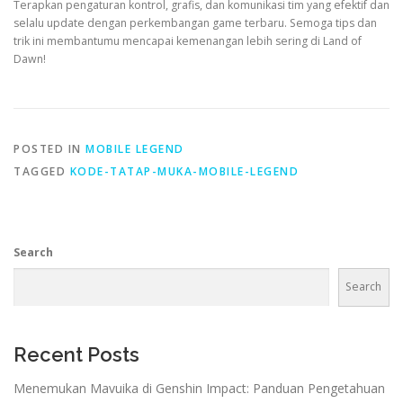
Terapkan pengaturan kontrol, grafis, dan komunikasi tim yang efektif dan
selalu update dengan perkembangan game terbaru. Semoga tips dan
trik ini membantumu mencapai kemenangan lebih sering di Land of
Dawn!
POSTED IN
MOBILE LEGEND
TAGGED
KODE-TATAP-MUKA-MOBILE-LEGEND
Search
Search
Recent Posts
Menemukan Mavuika di Genshin Impact: Panduan Pengetahuan