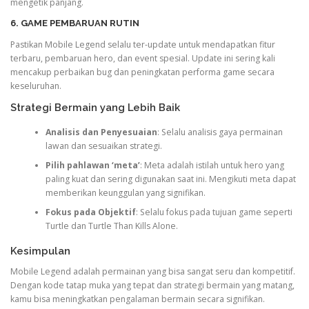
mengetik panjang.
6. GAME PEMBARUAN RUTIN
Pastikan Mobile Legend selalu ter-update untuk mendapatkan fitur
terbaru, pembaruan hero, dan event spesial. Update ini sering kali
mencakup perbaikan bug dan peningkatan performa game secara
keseluruhan.
Strategi Bermain yang Lebih Baik
Analisis dan Penyesuaian
: Selalu analisis gaya permainan
lawan dan sesuaikan strategi.
Pilih pahlawan ‘meta’
: Meta adalah istilah untuk hero yang
paling kuat dan sering digunakan saat ini. Mengikuti meta dapat
memberikan keunggulan yang signifikan.
Fokus pada Objektif
: Selalu fokus pada tujuan game seperti
Turtle dan Turtle Than Kills Alone.
Kesimpulan
Mobile Legend adalah permainan yang bisa sangat seru dan kompetitif.
Dengan kode tatap muka yang tepat dan strategi bermain yang matang,
kamu bisa meningkatkan pengalaman bermain secara signifikan.