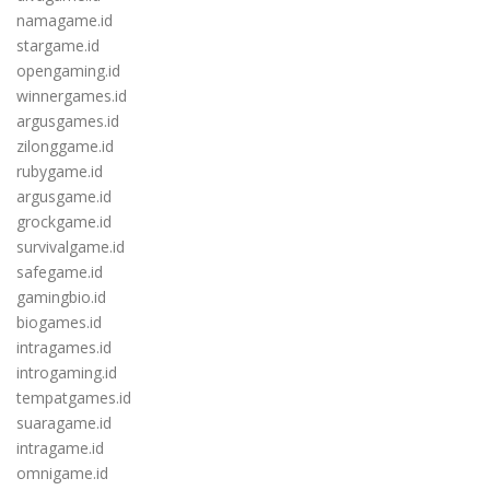
namagame.id
stargame.id
opengaming.id
winnergames.id
argusgames.id
zilonggame.id
rubygame.id
argusgame.id
grockgame.id
survivalgame.id
safegame.id
gamingbio.id
biogames.id
intragames.id
introgaming.id
tempatgames.id
suaragame.id
intragame.id
omnigame.id