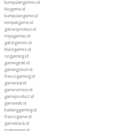
kumpulangames.id
biogame.id
kumpulangame.id
tempatgame.id
gamesproduct.id
miyagames.id
gatotgames.id
blackgames.id
cicigaming.id
gamingedit.id
gamingshort.id
francogaming.id
gamereal.id
gameservice.id
gameproduct.id
gameedit.id
badanggaming.id
francogame.id
gameblack.id
rogergame.id