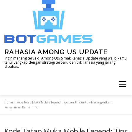
Skip
to
content
RAHASIA AMONG US UPDATE
Ingin menang terus di Among Us? Simak Rahasia Update yang wajib kamu
tahu! Lengkap dengan strategi terbaru dan trik rahasia yang jarang
dibahas.
Menu
Home
»
Kode Tatap Muka Mobile Legend: Tips dan Trik untuk Meningkatkan
HOME
DOTA 2
GENSHIN IMPACT
Pengalaman Bermainmu
Kode Tatap Muka Mobile Legend: Tips
LAIN – LAIN
MINECRAFT
MOBILE LEGEND