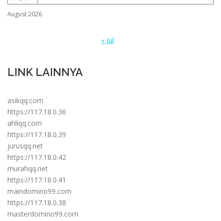
August 2026
« Jul
LINK LAINNYA
asikqq.com
https://117.18.0.36
ahliqq.com
https://117.18.0.39
jurusqq.net
https://117.18.0.42
murahqq.net
https://117.18.0.41
maindomino99.com
https://117.18.0.38
masterdomino99.com