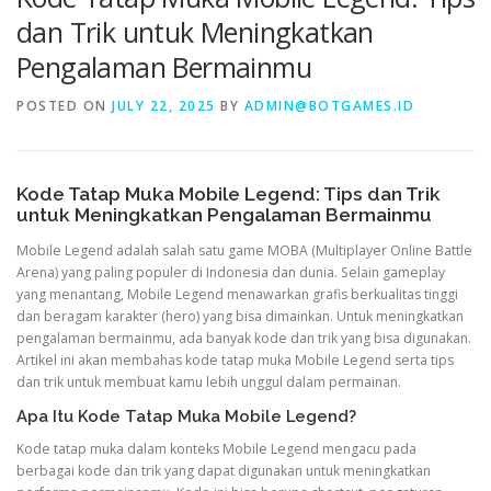
dan Trik untuk Meningkatkan
Pengalaman Bermainmu
VALORANT
POSTED ON
JULY 22, 2025
BY
ADMIN@BOTGAMES.ID
Kode Tatap Muka Mobile Legend: Tips dan Trik
untuk Meningkatkan Pengalaman Bermainmu
Mobile Legend adalah salah satu game MOBA (Multiplayer Online Battle
Arena) yang paling populer di Indonesia dan dunia. Selain gameplay
yang menantang, Mobile Legend menawarkan grafis berkualitas tinggi
dan beragam karakter (hero) yang bisa dimainkan. Untuk meningkatkan
pengalaman bermainmu, ada banyak kode dan trik yang bisa digunakan.
Artikel ini akan membahas kode tatap muka Mobile Legend serta tips
dan trik untuk membuat kamu lebih unggul dalam permainan.
Apa Itu Kode Tatap Muka Mobile Legend?
Kode tatap muka dalam konteks Mobile Legend mengacu pada
berbagai kode dan trik yang dapat digunakan untuk meningkatkan