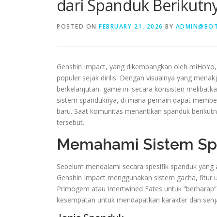
dari Spanduk Berikutn
POSTED ON
FEBRUARY 21, 2026
BY
ADMIN@BOT
Genshin Impact, yang dikembangkan oleh miHoYo, d
populer sejak dirilis. Dengan visualnya yang mena
berkelanjutan, game ini secara konsisten melibatka
sistem spanduknya, di mana pemain dapat membe
baru. Saat komunitas menantikan spanduk berikutnya
tersebut.
Memahami Sistem S
Sebelum mendalami secara spesifik spanduk yang 
Genshin Impact menggunakan sistem gacha, fitur
Primogem atau Intertwined Fates untuk “berharap
kesempatan untuk mendapatkan karakter dan senja