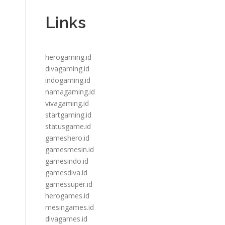
Links
herogaming.id
divagaming.id
indogaming.id
namagaming.id
vivagaming.id
startgaming.id
statusgame.id
gameshero.id
gamesmesin.id
gamesindo.id
gamesdiva.id
gamessuper.id
herogames.id
mesingames.id
divagames.id