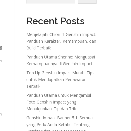
Recent Posts
Menjelajahi Chiori di Genshin Impact:
Panduan Karakter, Kemampuan, dan
ng
Build Terbaik
Panduan Utama Shenhe: Menguasai
a
Kemampuannya di Genshin Impact
Top Up Genshin Impact Murah: Tips
untuk Mendapatkan Penawaran
Terbaik
Panduan Utama untuk Mengambil
Foto Genshin Impact yang
Menakjubkan: Tip dan Trik
n
Genshin Impact Banner 5.1: Semua
yang Perlu Anda Ketahui Tentang