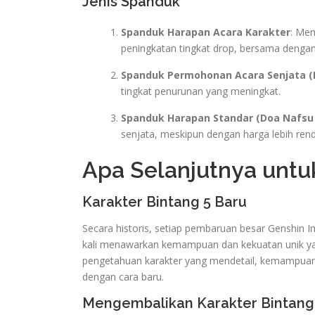
Jenis Spanduk
Spanduk Harapan Acara Karakter
: Men
peningkatan tingkat drop, bersama dengan 
Spanduk Permohonan Acara Senjata (
tingkat penurunan yang meningkat.
Spanduk Harapan Standar (Doa Nafsu
senjata, meskipun dengan harga lebih ren
Apa Selanjutnya unt
Karakter Bintang 5 Baru
Secara historis, setiap pembaruan besar Genshin Im
kali menawarkan kemampuan dan kekuatan unik y
pengetahuan karakter yang mendetail, kemampuan 
dengan cara baru.
Mengembalikan Karakter Bintang