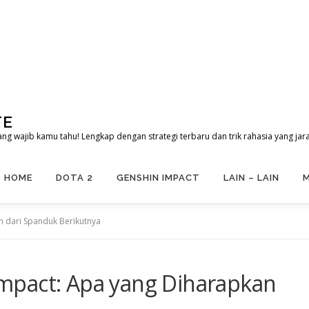
TE
g wajib kamu tahu! Lengkap dengan strategi terbaru dan trik rahasia yang jar
HOME
DOTA 2
GENSHIN IMPACT
LAIN – LAIN
 dari Spanduk Berikutnya
mpact: Apa yang Diharapkan