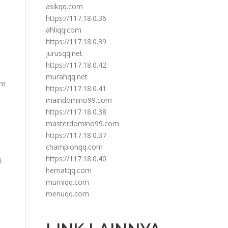
asikqq.com
https://117.18.0.36
ahliqq.com
https://117.18.0.39
jurusqq.net
https://117.18.0.42
murahqq.net
im
https://117.18.0.41
maindomino99.com
https://117.18.0.38
masterdomino99.com
https://117.18.0.37
championqq.com
https://117.18.0.40
.
hematqq.com
murniqq.com
menuqq.com