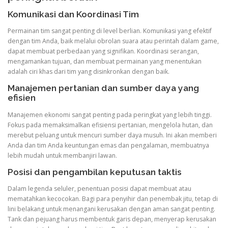
Komunikasi dan Koordinasi Tim
Permainan tim sangat penting di level berlian. Komunikasi yang efektif
dengan tim Anda, baik melalui obrolan suara atau perintah dalam game,
dapat membuat perbedaan yang signifikan. Koordinasi serangan,
mengamankan tujuan, dan membuat permainan yang menentukan
adalah ciri khas dari tim yang disinkronkan dengan baik.
Manajemen pertanian dan sumber daya yang
efisien
Manajemen ekonomi sangat penting pada peringkat yang lebih tinggi.
Fokus pada memaksimalkan efisiensi pertanian, mengelola hutan, dan
merebut peluang untuk mencuri sumber daya musuh. Ini akan memberi
Anda dan tim Anda keuntungan emas dan pengalaman, membuatnya
lebih mudah untuk membanjiri lawan.
Posisi dan pengambilan keputusan taktis
Dalam legenda seluler, penentuan posisi dapat membuat atau
mematahkan kecocokan. Bagi para penyihir dan penembak jitu, tetap di
lini belakang untuk menangani kerusakan dengan aman sangat penting.
Tank dan pejuang harus membentuk garis depan, menyerap kerusakan