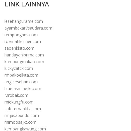
LINK LAINNYA
lesehangurame.com
ayambakar7saudara.com
tempongpns.com
roemahkuliner.com
saoenkkito.com
handayaniprima.com
kampungmakan.com
luckycatck.com
rmbakoelkita.com
angelesehan.com
bluejasminejkt.com
Mrobak.com
miekungfu.com
cafetemankita.com
rmjasabundo.com
mimoosajkt.com
kembangkawung.com