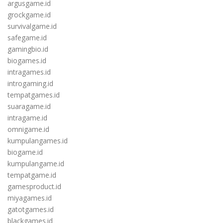
argusgame.id
grockgame.id
survivalgame.id
safegame.id
gamingbio.id
biogames.id
intragames.id
introgaming.id
tempatgames.id
suaragame.id
intragame.id
omnigame.id
kumpulangames.id
biogame.id
kumpulangame.id
tempatgame.id
gamesproduct.id
miyagames.id
gatotgames.id
blackgames.id