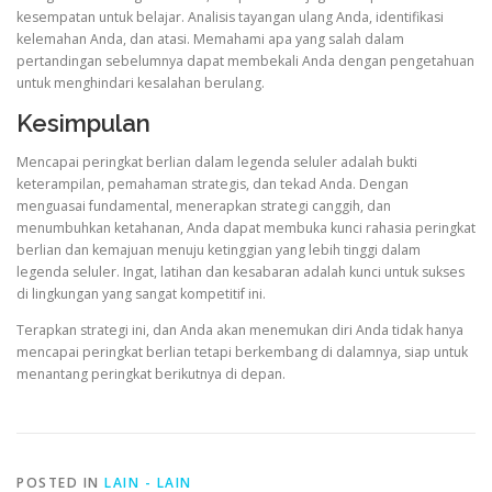
kesempatan untuk belajar. Analisis tayangan ulang Anda, identifikasi
kelemahan Anda, dan atasi. Memahami apa yang salah dalam
pertandingan sebelumnya dapat membekali Anda dengan pengetahuan
untuk menghindari kesalahan berulang.
Kesimpulan
Mencapai peringkat berlian dalam legenda seluler adalah bukti
keterampilan, pemahaman strategis, dan tekad Anda. Dengan
menguasai fundamental, menerapkan strategi canggih, dan
menumbuhkan ketahanan, Anda dapat membuka kunci rahasia peringkat
berlian dan kemajuan menuju ketinggian yang lebih tinggi dalam
legenda seluler. Ingat, latihan dan kesabaran adalah kunci untuk sukses
di lingkungan yang sangat kompetitif ini.
Terapkan strategi ini, dan Anda akan menemukan diri Anda tidak hanya
mencapai peringkat berlian tetapi berkembang di dalamnya, siap untuk
menantang peringkat berikutnya di depan.
POSTED IN
LAIN - LAIN