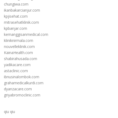
chungiwa.com
ikanbakarcianjur.com
kpjisehat.com
mitrasehatklinik.com
kpbanjar.com
kemanggisanmedical.com
kliniknirmala.com
nouvelleklinik.com
KainaHealth.com
shabirahusada.com
yadikacare.com
astaclinic.com
ibnusinalombok.com
grahamedicalkurdi.com
dyanzacare.com
griyabromoclinic.com
qiu qiu