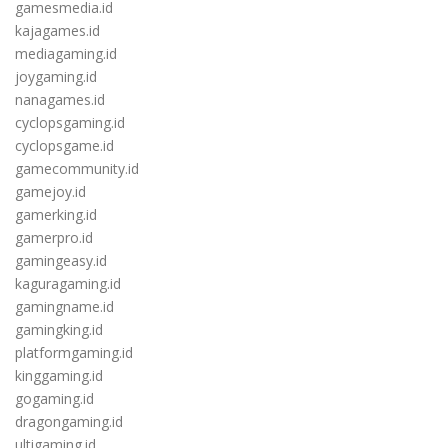
gamesmedia.id
kajagames.id
mediagaming.id
joygaming.id
nanagames.id
cyclopsgaming.id
cyclopsgame.id
gamecommunity.id
gamejoy.id
gamerking.id
gamerpro.id
gamingeasy.id
kaguragaming.id
gamingname.id
gamingking.id
platformgaming.id
kinggaming.id
gogaming.id
dragongaming.id
ultigaming.id