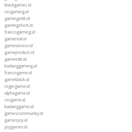
blackgames.id
cicigaming.id
gamingedit.id
gamingshort.id
francogaming.id
gamereal.id
gameservice.id
gameproduct.id
gameedit.id
badanggaming.id
francogame.id
gameblack.id
rogergame.id
alphagame.id
cicigame.id
badanggame.id
gamescommunity.id
gamesjoy.id
joygames.id