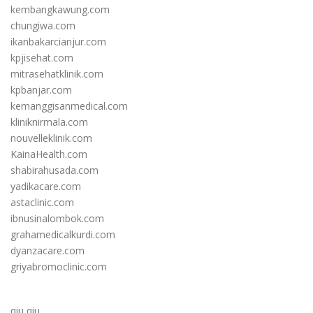
kembangkawung.com
chungiwa.com
ikanbakarcianjur.com
kpjisehat.com
mitrasehatklinik.com
kpbanjar.com
kemanggisanmedical.com
kliniknirmala.com
nouvelleklinik.com
KainaHealth.com
shabirahusada.com
yadikacare.com
astaclinic.com
ibnusinalombok.com
grahamedicalkurdi.com
dyanzacare.com
griyabromoclinic.com
qiu qiu