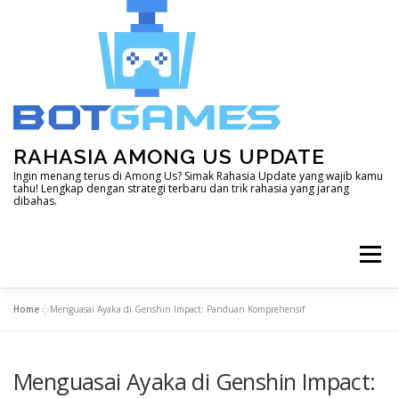
Skip
to
content
RAHASIA AMONG US UPDATE
Ingin menang terus di Among Us? Simak Rahasia Update yang wajib kamu
tahu! Lengkap dengan strategi terbaru dan trik rahasia yang jarang
dibahas.
Menu
Home
»
Menguasai Ayaka di Genshin Impact: Panduan Komprehensif
HOME
DOTA 2
GENSHIN IMPACT
Menguasai Ayaka di Genshin Impact:
LAIN – LAIN
MINECRAFT
MOBILE LEGEND