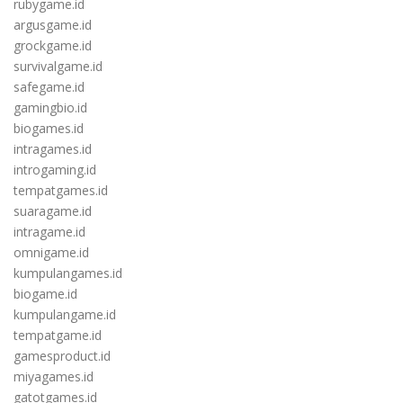
rubygame.id
argusgame.id
grockgame.id
survivalgame.id
safegame.id
gamingbio.id
biogames.id
intragames.id
introgaming.id
tempatgames.id
suaragame.id
intragame.id
omnigame.id
kumpulangames.id
biogame.id
kumpulangame.id
tempatgame.id
gamesproduct.id
miyagames.id
gatotgames.id