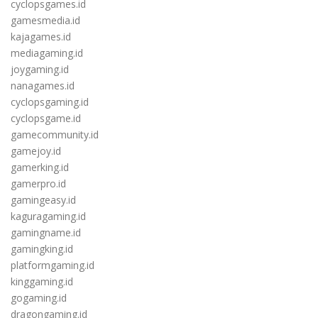
cyclopsgames.id
gamesmedia.id
kajagames.id
mediagaming.id
joygaming.id
nanagames.id
cyclopsgaming.id
cyclopsgame.id
gamecommunity.id
gamejoy.id
gamerking.id
gamerpro.id
gamingeasy.id
kaguragaming.id
gamingname.id
gamingking.id
platformgaming.id
kinggaming.id
gogaming.id
dragongaming.id