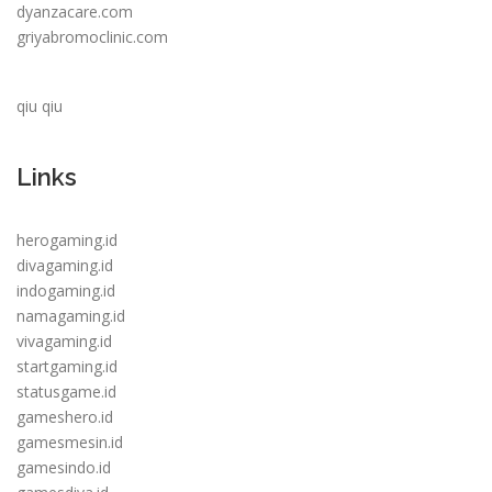
dyanzacare.com
griyabromoclinic.com
qiu qiu
Links
herogaming.id
divagaming.id
indogaming.id
namagaming.id
vivagaming.id
startgaming.id
statusgame.id
gameshero.id
gamesmesin.id
gamesindo.id