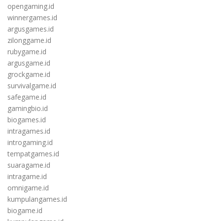
opengaming.id
winnergames.id
argusgames.id
zilonggame.id
rubygame.id
argusgame.id
grockgame.id
survivalgame.id
safegame.id
gamingbio.id
biogames.id
intragames.id
introgaming.id
tempatgames.id
suaragame.id
intragame.id
omnigame.id
kumpulangames.id
biogame.id