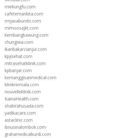
miekungfu.com
cafetemankita.com
rmjasabundo.com
mimoosajkt.com
kembangkawung.com
chungiwa.com
ikanbakarcianjur.com
kpjisehat.com
mitrasehatklinik.com
kpbanjar.com
kemanggisanmedical.com
kliniknirmala.com
nouvelleklinik.com
KainaHealth.com
shabirahusada.com
yadikacare.com
astaclinic.com
ibnusinalombok.com
grahamedicalkurdi.com