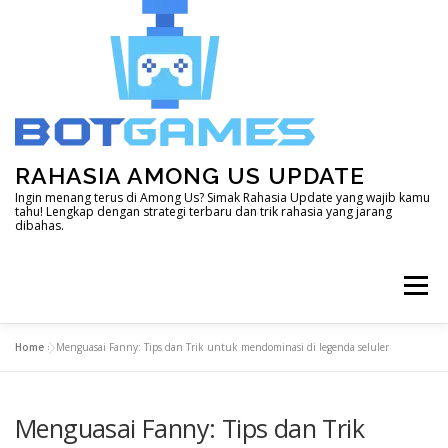
Skip
to
content
RAHASIA AMONG US UPDATE
Ingin menang terus di Among Us? Simak Rahasia Update yang wajib kamu
tahu! Lengkap dengan strategi terbaru dan trik rahasia yang jarang
dibahas.
Menu
Home
»
Menguasai Fanny: Tips dan Trik untuk mendominasi di legenda seluler
HOME
DOTA 2
GENSHIN IMPACT
Menguasai Fanny: Tips dan Trik
LAIN – LAIN
MINECRAFT
MOBILE LEGEND