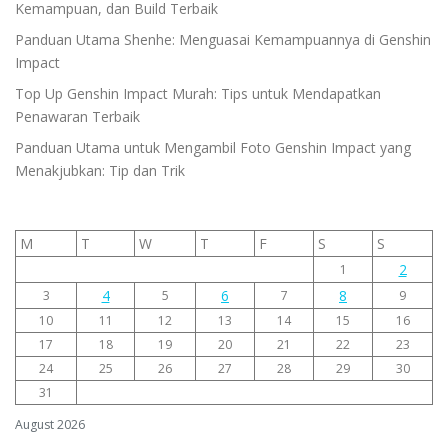
Kemampuan, dan Build Terbaik
Panduan Utama Shenhe: Menguasai Kemampuannya di Genshin
Impact
Top Up Genshin Impact Murah: Tips untuk Mendapatkan
Penawaran Terbaik
Panduan Utama untuk Mengambil Foto Genshin Impact yang
Menakjubkan: Tip dan Trik
M
T
W
T
F
S
S
2
1
4
6
8
3
5
7
9
10
11
12
13
14
15
16
17
18
19
20
21
22
23
24
25
26
27
28
29
30
31
August 2026