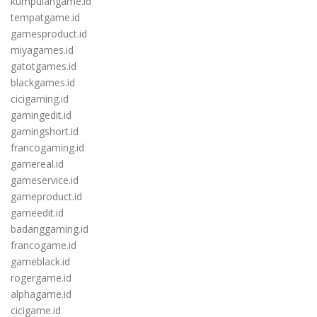
kumpulangame.id
tempatgame.id
gamesproduct.id
miyagames.id
gatotgames.id
blackgames.id
cicigaming.id
gamingedit.id
gamingshort.id
francogaming.id
gamereal.id
gameservice.id
gameproduct.id
gameedit.id
badanggaming.id
francogame.id
gameblack.id
rogergame.id
alphagame.id
cicigame.id