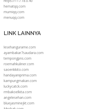
https://117.18.0.40
hematqq.com
murniqq.com
menuqq.com
LINK LAINNYA
lesehangurame.com
ayambakar7saudara.com
tempongpns.com
roemahkuliner.com
saoenkkito.com
handayaniprima.com
kampungmakan.com
luckycatck.com
rmbakoelkita.com
angelesehan.com
bluejasminejkt.com
Mrobak.com