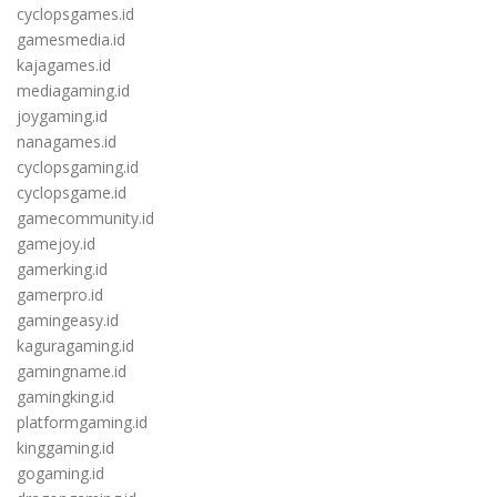
cyclopsgames.id
gamesmedia.id
kajagames.id
mediagaming.id
joygaming.id
nanagames.id
cyclopsgaming.id
cyclopsgame.id
gamecommunity.id
gamejoy.id
gamerking.id
gamerpro.id
gamingeasy.id
kaguragaming.id
gamingname.id
gamingking.id
platformgaming.id
kinggaming.id
gogaming.id