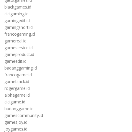
gatotgames.id
blackgames.id
cicigaming.id
gamingedit.id
gamingshort.id
francogaming.id
gamereal.id
gameservice.id
gameproduct.id
gameedit.id
badanggaming.id
francogame.id
gameblack.id
rogergame.id
alphagame.id
cicigame.id
badanggame.id
gamescommunity.id
gamesjoy.id
joygames.id