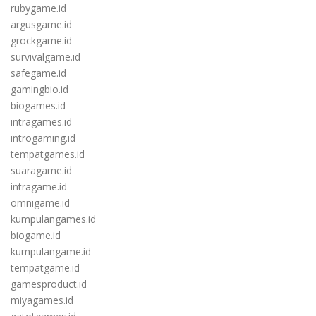
rubygame.id
argusgame.id
grockgame.id
survivalgame.id
safegame.id
gamingbio.id
biogames.id
intragames.id
introgaming.id
tempatgames.id
suaragame.id
intragame.id
omnigame.id
kumpulangames.id
biogame.id
kumpulangame.id
tempatgame.id
gamesproduct.id
miyagames.id