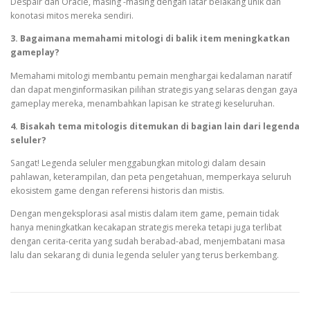
Despair dan Oracle, masing -masing dengan latar belakang unik dan
konotasi mitos mereka sendiri.
3. Bagaimana memahami mitologi di balik item meningkatkan
gameplay?
Memahami mitologi membantu pemain menghargai kedalaman naratif
dan dapat menginformasikan pilihan strategis yang selaras dengan gaya
gameplay mereka, menambahkan lapisan ke strategi keseluruhan.
4. Bisakah tema mitologis ditemukan di bagian lain dari legenda
seluler?
Sangat! Legenda seluler menggabungkan mitologi dalam desain
pahlawan, keterampilan, dan peta pengetahuan, memperkaya seluruh
ekosistem game dengan referensi historis dan mistis.
Dengan mengeksplorasi asal mistis dalam item game, pemain tidak
hanya meningkatkan kecakapan strategis mereka tetapi juga terlibat
dengan cerita-cerita yang sudah berabad-abad, menjembatani masa
lalu dan sekarang di dunia legenda seluler yang terus berkembang.