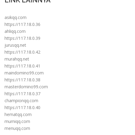
LINK LAINNYA
asikqq.com
https://117.18.0.36
ahliqq.com
https://117.18.0.39
jurusqq.net
https://117.18.0.42
murahqq.net
https://117.18.0.41
maindomino99.com
https://117.18.0.38
masterdomino99.com
https://117.18.0.37
championqq.com
https://117.18.0.40
hematqq.com
murniqq.com
menuqq.com