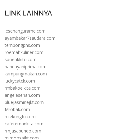
LINK LAINNYA
lesehangurame.com
ayambakar7saudara.com
tempongpns.com
roemahkuliner.com
saoenkkito.com
handayaniprima.com
kampungmakan.com
luckycatck.com
rmbakoelkita.com
angelesehan.com
bluejasminejkt.com
Mrobak.com
miekungfu.com
cafetemankita.com
rmjasabundo.com
mimoosajkt.com