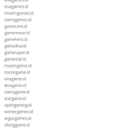
vivagames.id
musimgames.id
namagames.id
gamecore.id
gamemesin.id
gamehero.id
gamediva.id
gamesuper.id
gamestar.id
musimgame.id
mesingame.id
vivagame.id
divagame.id
namagame.id
stargame.id
opengaming.id
winnergames.id
argusgames.id
zilonggame.id