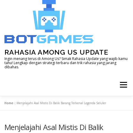
Skip
to
content
RAHASIA AMONG US UPDATE
Ingin menang terus di Among Us? Simak Rahasia Update yang wajib kamu
tahu! Lengkap dengan strategi terbaru dan trik rahasia yang jarang
dibahas.
Menu
Home
»
Menjelajahi Asal Mistis Di Balik Barang Terkenal Legenda Seluler
HOME
DOTA 2
GENSHIN IMPACT
Menjelajahi Asal Mistis Di Balik
LAIN – LAIN
MINECRAFT
MOBILE LEGEND