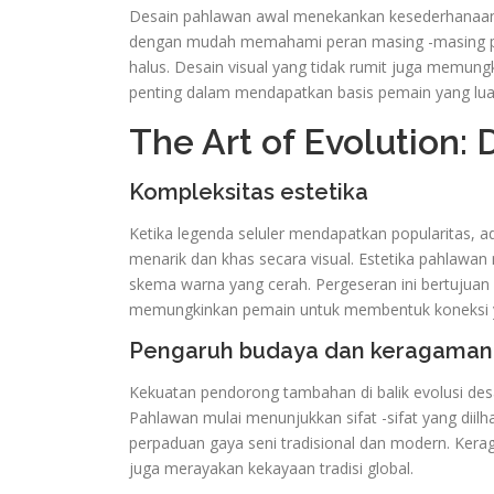
Desain pahlawan awal menekankan kesederhanaan 
dengan mudah memahami peran masing -masing pah
halus. Desain visual yang tidak rumit juga memung
penting dalam mendapatkan basis pemain yang lua
The Art of Evolution: 
Kompleksitas estetika
Ketika legenda seluler mendapatkan popularitas, 
menarik dan khas secara visual. Estetika pahlawa
skema warna yang cerah. Pergeseran ini bertujua
memungkinkan pemain untuk membentuk koneksi ya
Pengaruh budaya dan keragaman
Kekuatan pendorong tambahan di balik evolusi des
Pahlawan mulai menunjukkan sifat -sifat yang diil
perpaduan gaya seni tradisional dan modern. Kera
juga merayakan kekayaan tradisi global.