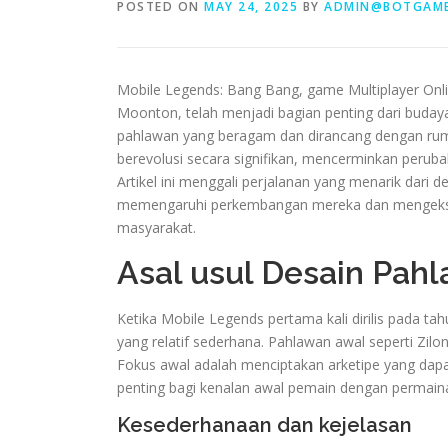
POSTED ON
MAY 24, 2025
BY
ADMIN@BOTGAME
Mobile Legends: Bang Bang, game Multiplayer Onl
Moonton, telah menjadi bagian penting dari budaya 
pahlawan yang beragam dan dirancang dengan rumit
berevolusi secara signifikan, mencerminkan peruba
Artikel ini menggali perjalanan yang menarik dari 
memengaruhi perkembangan mereka dan mengeksplo
masyarakat.
Asal usul Desain Pah
Ketika Mobile Legends pertama kali dirilis pada t
yang relatif sederhana. Pahlawan awal seperti Zilo
Fokus awal adalah menciptakan arketipe yang dapat 
penting bagi kenalan awal pemain dengan permain
Kesederhanaan dan kejelasan