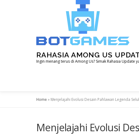
Skip
to
content
RAHASIA AMONG US UPDA
Ingin menang terus di Among Us? Simak Rahasia Update yan
Home
»
Menjelajahi Evolusi Desain Pahlawan Legenda Selu
Menjelajahi Evolusi De