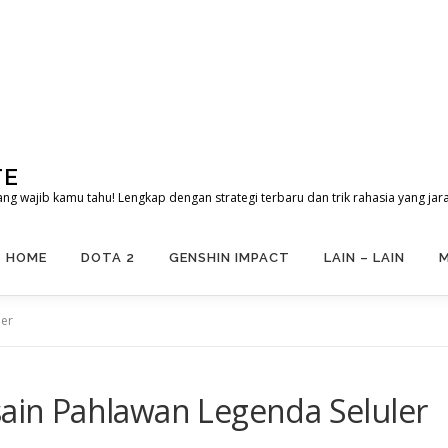
TE
g wajib kamu tahu! Lengkap dengan strategi terbaru dan trik rahasia yang jar
HOME
DOTA 2
GENSHIN IMPACT
LAIN – LAIN
ler
sain Pahlawan Legenda Seluler