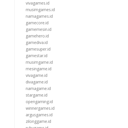
vivagames.id
musimgames.id
namagames.id
gamecore.id
gamemesin.id
gamehero.id
gamediva.id
gamesuper.id
gamestar.id
musimgame.id
mesingame.id
vivagame.id
divagame.id
namagame.id
stargame.id
opengaming.id
winnergames.id
argusgames.id
zilonggame.id
rubygame.id