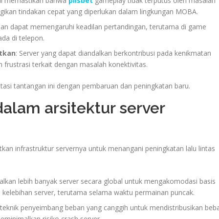
abil memastikan bahwa
plisbet
gameplay tidak terputus oleh masalah
rugikan tindakan cepat yang diperlukan dalam lingkungan MOBA.
san dapat memengaruhi keadilan pertandingan, terutama di game
da di telepon.
tkan
: Server yang dapat diandalkan berkontribusi pada kenikmatan
rustrasi terkait dengan masalah konektivitas.
atasi tantangan ini dengan pembaruan dan peningkatan baru.
alam arsitektur server
kan infrastruktur servernya untuk menangani peningkatan lalu lintas
lkan lebih banyak server secara global untuk mengakomodasi basis
kelebihan server, terutama selama waktu permainan puncak.
teknik penyeimbang beban yang canggih untuk mendistribusikan beb
eminimalkan risiko crash server.