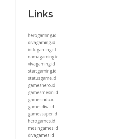
Links
herogaming.id
divagaming.id
indogaming.id
namagaming.id
vivagaming.id
startgaming.id
statusgame.id
gameshero.id
gamesmesin.id
gamesindo.id
gamesdiva.id
gamessuper.id
herogames.id
mesingames.id
divagames.id