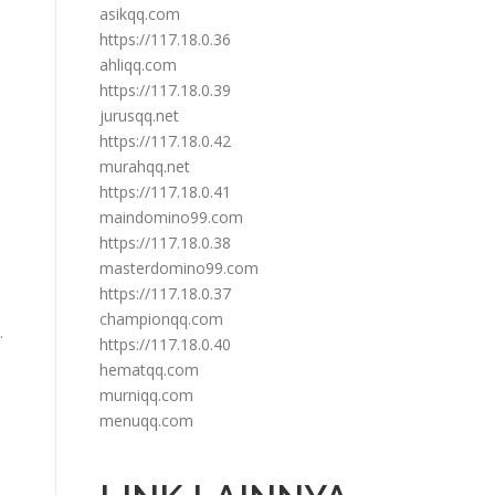
asikqq.com
https://117.18.0.36
ahliqq.com
i
https://117.18.0.39
jurusqq.net
https://117.18.0.42
murahqq.net
https://117.18.0.41
maindomino99.com
https://117.18.0.38
masterdomino99.com
https://117.18.0.37
championqq.com
.
https://117.18.0.40
hematqq.com
murniqq.com
menuqq.com