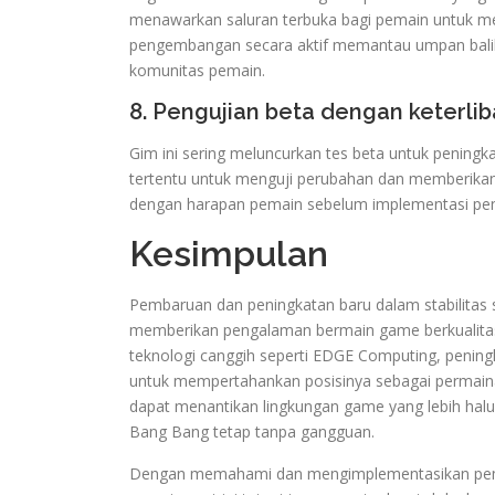
menawarkan saluran terbuka bagi pemain untuk m
pengembangan secara aktif memantau umpan balik
komunitas pemain.
8. Pengujian beta dengan keterli
Gim ini sering meluncurkan tes beta untuk penin
tertentu untuk menguji perubahan dan memberikan 
dengan harapan pemain sebelum implementasi pe
Kesimpulan
Pembaruan dan peningkatan baru dalam stabilita
memberikan pengalaman bermain game berkualitas t
teknologi canggih seperti EDGE Computing, pening
untuk mempertahankan posisinya sebagai permai
dapat menantikan lingkungan game yang lebih halus,
Bang Bang tetap tanpa gangguan.
Dengan memahami dan mengimplementasikan pemba