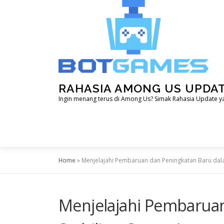
Skip
to
content
RAHASIA AMONG US UPDA
Ingin menang terus di Among Us? Simak Rahasia Update yan
Home
»
Menjelajahi Pembaruan dan Peningkatan Baru dalam
Menjelajahi Pembarua