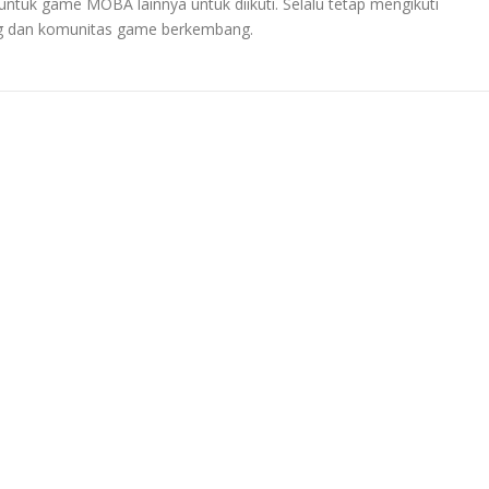
untuk game MOBA lainnya untuk diikuti. Selalu tetap mengikuti
ung dan komunitas game berkembang.