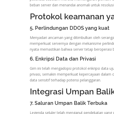
beban server dan menandai anomali untuk resolusi
Protokol keamanan ya
5. Perlindungan DDOS yang kuat
Menyadari ancaman yang ditimbulkan oleh serangan
memperkuat servernya dengan mekanisme perlindun
nyata memastikan bahwa server tetap beroperasi
6. Enkripsi Data dan Privasi
Gim ini telah mengadopsi protokol enkripsi data 
privasi, semakin memperkuat kepercayaan dalam op
data sensitif terhadap potensi pelanggaran.
Integrasi Umpan Bali
7. Saluran Umpan Balik Terbuka
Legenda seluler telah menganut pendekatan yang 