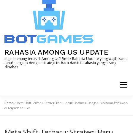
Skip
to
content
RAHASIA AMONG US UPDATE
Ingin menang terus di Among Us? Simak Rahasia Update yang wajib kamu
tahu! Lengkap dengan strategi terbaru dan trik rahasia yang jarang
dibahas.
Menu
Home
»
Meta Shift Terbaru: Strategi Baru untuk Dominasi Dengan Pahlawan Pahlawan
HOME
DOTA 2
GENSHIN IMPACT
di Legenda Seluler
Meta Shift Terbaru: Strategi Baru
LAIN – LAIN
MINECRAFT
MOBILE LEGEND