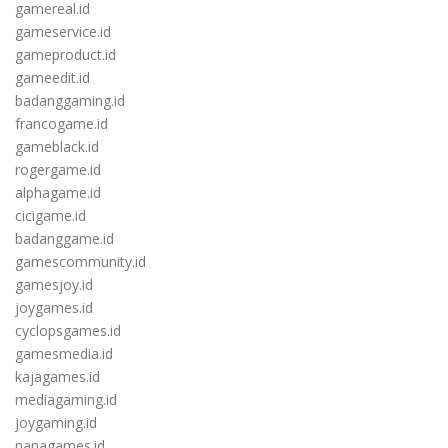
gamereal.id
gameservice.id
gameproduct.id
gameedit.id
badanggaming.id
francogame.id
gameblack.id
rogergame.id
alphagame.id
cicigame.id
badanggame.id
gamescommunity.id
gamesjoy.id
joygames.id
cyclopsgames.id
gamesmedia.id
kajagames.id
mediagaming.id
joygaming.id
nanagames.id