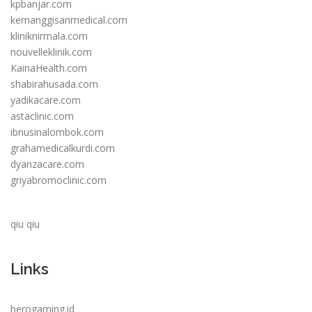
kpbanjar.com
kemanggisanmedical.com
kliniknirmala.com
nouvelleklinik.com
KainaHealth.com
shabirahusada.com
yadikacare.com
astaclinic.com
ibnusinalombok.com
grahamedicalkurdi.com
dyanzacare.com
griyabromoclinic.com
qiu qiu
Links
herogaming.id