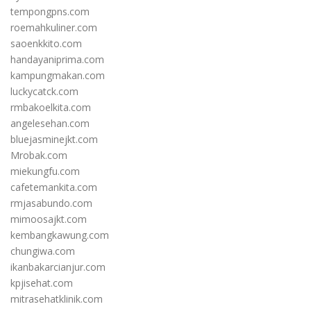
tempongpns.com
roemahkuliner.com
saoenkkito.com
handayaniprima.com
kampungmakan.com
luckycatck.com
rmbakoelkita.com
angelesehan.com
bluejasminejkt.com
Mrobak.com
miekungfu.com
cafetemankita.com
rmjasabundo.com
mimoosajkt.com
kembangkawung.com
chungiwa.com
ikanbakarcianjur.com
kpjisehat.com
mitrasehatklinik.com