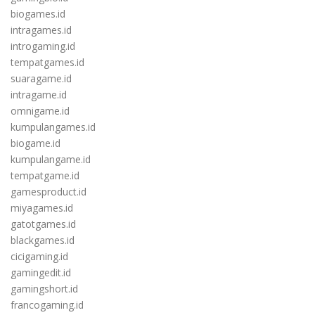
biogames.id
intragames.id
introgaming.id
tempatgames.id
suaragame.id
intragame.id
omnigame.id
kumpulangames.id
biogame.id
kumpulangame.id
tempatgame.id
gamesproduct.id
miyagames.id
gatotgames.id
blackgames.id
cicigaming.id
gamingedit.id
gamingshort.id
francogaming.id