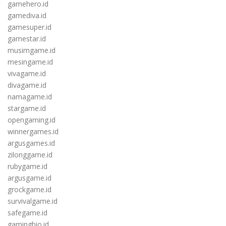
gamehero.id
gamediva.id
gamesuper.id
gamestar.id
musimgame.id
mesingame.id
vivagame.id
divagame.id
namagame.id
stargame.id
opengaming.id
winnergames.id
argusgames.id
zilonggame.id
rubygame.id
argusgame.id
grockgame.id
survivalgame.id
safegame.id
gamingbio.id