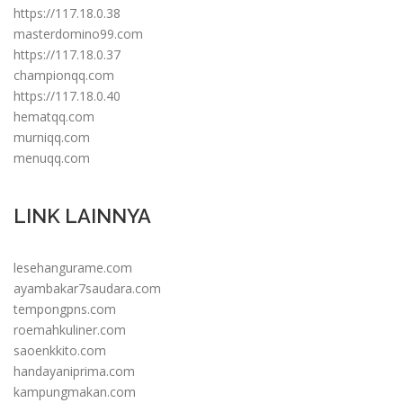
https://117.18.0.38
masterdomino99.com
https://117.18.0.37
championqq.com
https://117.18.0.40
hematqq.com
murniqq.com
menuqq.com
LINK LAINNYA
lesehangurame.com
ayambakar7saudara.com
tempongpns.com
roemahkuliner.com
saoenkkito.com
handayaniprima.com
kampungmakan.com