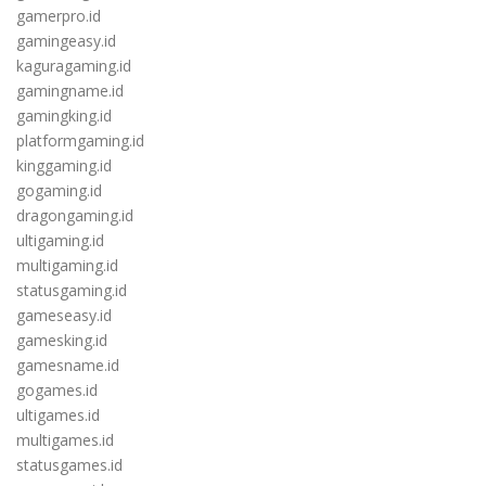
gamerpro.id
gamingeasy.id
kaguragaming.id
gamingname.id
gamingking.id
platformgaming.id
kinggaming.id
gogaming.id
dragongaming.id
ultigaming.id
multigaming.id
statusgaming.id
gameseasy.id
gamesking.id
gamesname.id
gogames.id
ultigames.id
multigames.id
statusgames.id