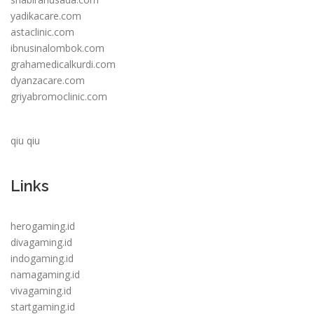
yadikacare.com
astaclinic.com
ibnusinalombok.com
grahamedicalkurdi.com
dyanzacare.com
griyabromoclinic.com
qiu qiu
Links
herogaming.id
divagaming.id
indogaming.id
namagaming.id
vivagaming.id
startgaming.id