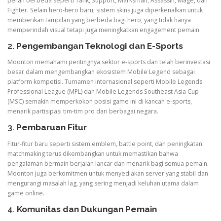
peran berbeda seperti Tank, Support, Marksman, Assassin, Mage, dan
Fighter. Selain hero-hero baru, sistem skins juga diperkenalkan untuk
memberikan tampilan yang berbeda bagi hero, yang tidak hanya
memperindah visual tetapi juga meningkatkan engagement pemain.
2.
Pengembangan Teknologi dan E-Sports
Moonton memahami pentingnya sektor e-sports dan telah berinvestasi
besar dalam mengembangkan ekosistem Mobile Legend sebagai
platform kompetisi. Turnamen internasional seperti Mobile Legends
Professional League (MPL) dan Mobile Legends Southeast Asia Cup
(MSC) semakin memperkokoh posisi game ini di kancah e-sports,
menarik partisipasi tim-tim pro dari berbagai negara.
3.
Pembaruan Fitur
Fitur-fitur baru seperti sistem emblem, battle point, dan peningkatan
matchmaking terus dikembangkan untuk memastikan bahwa
pengalaman bermain berjalan lancar dan menarik bagi semua pemain.
Moonton juga berkomitmen untuk menyediakan server yang stabil dan
mengurangi masalah lag, yang sering menjadi keluhan utama dalam
game online.
4.
Komunitas dan Dukungan Pemain