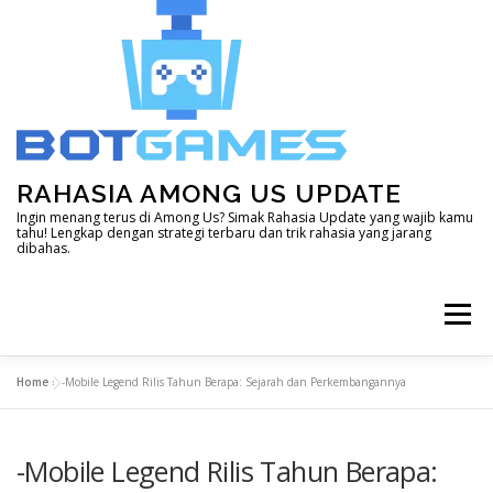
Skip
to
content
RAHASIA AMONG US UPDATE
Ingin menang terus di Among Us? Simak Rahasia Update yang wajib kamu
tahu! Lengkap dengan strategi terbaru dan trik rahasia yang jarang
dibahas.
Menu
Home
»
-Mobile Legend Rilis Tahun Berapa: Sejarah dan Perkembangannya
HOME
DOTA 2
GENSHIN IMPACT
-Mobile Legend Rilis Tahun Berapa:
LAIN – LAIN
MINECRAFT
MOBILE LEGEND