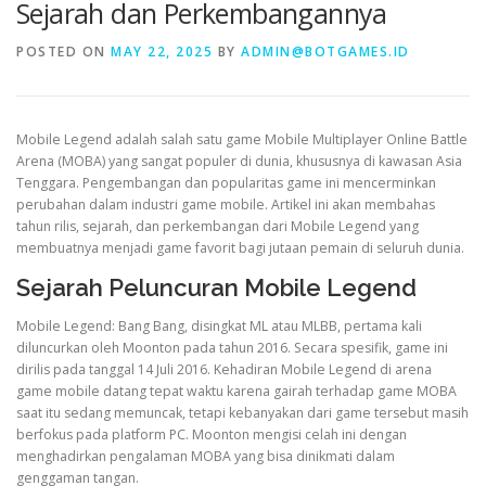
Sejarah dan Perkembangannya
POSTED ON
MAY 22, 2025
BY
ADMIN@BOTGAMES.ID
VALORANT
Mobile Legend adalah salah satu game Mobile Multiplayer Online Battle
Arena (MOBA) yang sangat populer di dunia, khususnya di kawasan Asia
Tenggara. Pengembangan dan popularitas game ini mencerminkan
perubahan dalam industri game mobile. Artikel ini akan membahas
tahun rilis, sejarah, dan perkembangan dari Mobile Legend yang
membuatnya menjadi game favorit bagi jutaan pemain di seluruh dunia.
Sejarah Peluncuran Mobile Legend
Mobile Legend: Bang Bang, disingkat ML atau MLBB, pertama kali
diluncurkan oleh Moonton pada tahun 2016. Secara spesifik, game ini
dirilis pada tanggal 14 Juli 2016. Kehadiran Mobile Legend di arena
game mobile datang tepat waktu karena gairah terhadap game MOBA
saat itu sedang memuncak, tetapi kebanyakan dari game tersebut masih
berfokus pada platform PC. Moonton mengisi celah ini dengan
menghadirkan pengalaman MOBA yang bisa dinikmati dalam
genggaman tangan.