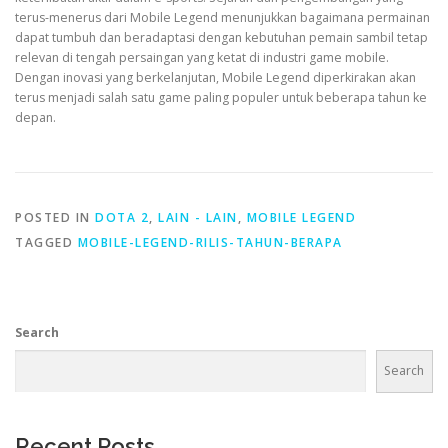
terus-menerus dari Mobile Legend menunjukkan bagaimana permainan
dapat tumbuh dan beradaptasi dengan kebutuhan pemain sambil tetap
relevan di tengah persaingan yang ketat di industri game mobile.
Dengan inovasi yang berkelanjutan, Mobile Legend diperkirakan akan
terus menjadi salah satu game paling populer untuk beberapa tahun ke
depan.
POSTED IN
DOTA 2
,
LAIN - LAIN
,
MOBILE LEGEND
TAGGED
MOBILE-LEGEND-RILIS-TAHUN-BERAPA
Search
Search
Recent Posts