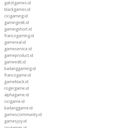
gatotgames.id
blackgames.id
cicigaming.id
gamingedit.id
gamingshort.id
francogaming.id
gamereal.id
gameservice.id
gameproduct.id
gameedit.id
badanggaming.id
francogame.id
gameblack.id
rogergame.id
alphagame.id
cicigame.id
badanggame.id
gamescommunity.id
gamesjoy.id
joygames.id