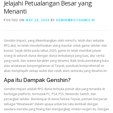
Jelajahi Petualangan Besar yang
Menanti
VALORANT
POSTED ON
MAY 26, 2026
BY
ADMIN@BOTGAMES.ID
Genshin Impact, yang dikembangkan oleh miHoYo, lebih dari sekadar
RPG aksi; ini telah mendefinisikan ulang standar untuk game seluler dan
konsol. Sejak dirilis pada tahun 2020, game ini telah memikat jutaan
orang di seluruh dunia dengan dunia terbukanya yang luas, alur cerita
yang rumit, dan sistem karakter yang dinamis. Baik Anda pendatang baru
atau wisatawan berpengalaman di Teyvat, panduan komprehensif ini
akan menjelajahi setiap sudut dan celah alam semesta yang dinamis ini.
Apa itu Dampak Genshin?
Genshin Impact adalah RPG dunia terbuka penuh aksi yang tersedia di
berbagai platform, termasuk PC, PS4, PS5, Nintendo Switch, dan
perangkat seluler. Bertempat di dunia fantasi Teyvat, pemain berperan
sebagai “Wisatawan” dalam upaya untuk bersatu kembali dengan
saudara mereka yang hilang dan mengungkap misteri negeri itu. Dengan