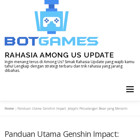
Skip
to
content
RAHASIA AMONG US UPDATE
Ingin menang terus di Among Us? Simak Rahasia Update yang wajib kamu
tahu! Lengkap dengan strategi terbaru dan trik rahasia yang jarang
dibahas.
Menu
Home
»
Panduan Utama Genshin Impact: Jelajahi Petualangan Besar yang Menanti
HOME
DOTA 2
GENSHIN IMPACT
Panduan Utama Genshin Impact:
LAIN – LAIN
MINECRAFT
MOBILE LEGEND