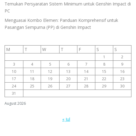
Temukan Persyaratan Sistem Minimum untuk Genshin Impact di
PC
Menguasai Kombo Elemen: Panduan Komprehensif untuk
Pasangan Sempurna (PP) di Genshin Impact
M
T
W
T
F
S
S
1
2
3
4
5
6
7
8
9
10
11
12
13
14
15
16
17
18
19
20
21
22
23
24
25
26
27
28
29
30
31
August 2026
« Jul