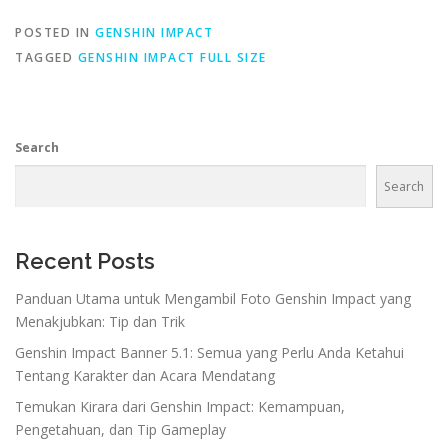
POSTED IN
GENSHIN IMPACT
TAGGED
GENSHIN IMPACT FULL SIZE
Search
Search
Recent Posts
Panduan Utama untuk Mengambil Foto Genshin Impact yang
Menakjubkan: Tip dan Trik
Genshin Impact Banner 5.1: Semua yang Perlu Anda Ketahui
Tentang Karakter dan Acara Mendatang
Temukan Kirara dari Genshin Impact: Kemampuan,
Pengetahuan, dan Tip Gameplay