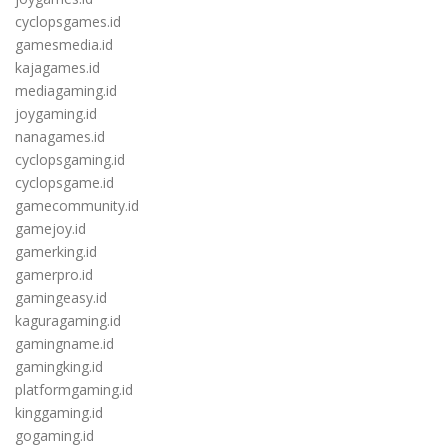
cyclopsgames.id
gamesmedia.id
kajagames.id
mediagaming.id
joygaming.id
nanagames.id
cyclopsgaming.id
cyclopsgame.id
gamecommunity.id
gamejoy.id
gamerking.id
gamerpro.id
gamingeasy.id
kaguragaming.id
gamingname.id
gamingking.id
platformgaming.id
kinggaming.id
gogaming.id