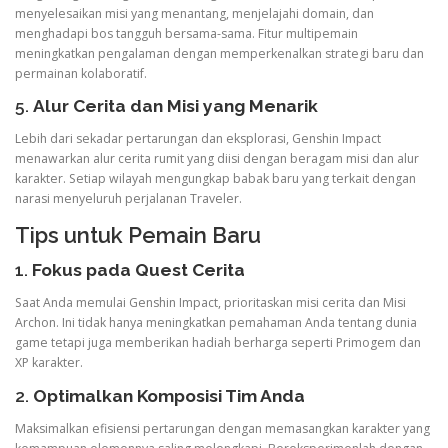
menyelesaikan misi yang menantang, menjelajahi domain, dan
menghadapi bos tangguh bersama-sama. Fitur multipemain
meningkatkan pengalaman dengan memperkenalkan strategi baru dan
permainan kolaboratif.
5.
Alur Cerita dan Misi yang Menarik
Lebih dari sekadar pertarungan dan eksplorasi, Genshin Impact
menawarkan alur cerita rumit yang diisi dengan beragam misi dan alur
karakter. Setiap wilayah mengungkap babak baru yang terkait dengan
narasi menyeluruh perjalanan Traveler.
Tips untuk Pemain Baru
1.
Fokus pada Quest Cerita
Saat Anda memulai Genshin Impact, prioritaskan misi cerita dan Misi
Archon. Ini tidak hanya meningkatkan pemahaman Anda tentang dunia
game tetapi juga memberikan hadiah berharga seperti Primogem dan
XP karakter.
2.
Optimalkan Komposisi Tim Anda
Maksimalkan efisiensi pertarungan dengan memasangkan karakter yang