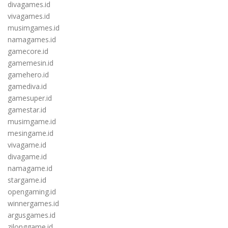
divagames.id
vivagames.id
musimgames.id
namagames.id
gamecore.id
gamemesin.id
gamehero.id
gamediva.id
gamesuper.id
gamestar.id
musimgame.id
mesingame.id
vivagame.id
divagame.id
namagame.id
stargame.id
opengaming.id
winnergames.id
argusgames.id
zilonggame.id