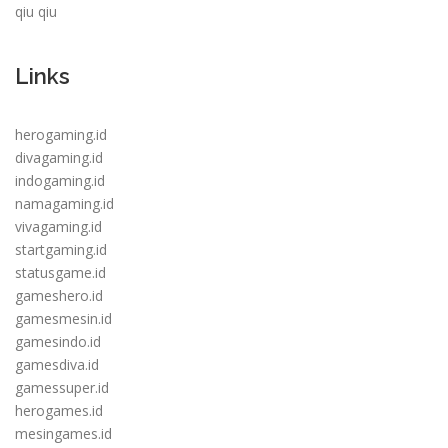
qiu qiu
Links
herogaming.id
divagaming.id
indogaming.id
namagaming.id
vivagaming.id
startgaming.id
statusgame.id
gameshero.id
gamesmesin.id
gamesindo.id
gamesdiva.id
gamessuper.id
herogames.id
mesingames.id