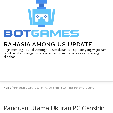
Skip
to
content
RAHASIA AMONG US UPDATE
Ingin menang terus di Among Us? Simak Rahasia Update yang wajib kamu
tahu! Lengkap dengan strategi terbaru dan trik rahasia yang jarang
dibahas.
Menu
Home
»
Panduan Utama Ukuran PC Genshin Impact: Tips Performa Optimal
HOME
DOTA 2
GENSHIN IMPACT
Panduan Utama Ukuran PC Genshin
LAIN – LAIN
MINECRAFT
MOBILE LEGEND