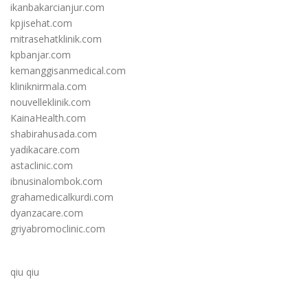
ikanbakarcianjur.com
kpjisehat.com
mitrasehatklinik.com
kpbanjar.com
kemanggisanmedical.com
kliniknirmala.com
nouvelleklinik.com
KainaHealth.com
shabirahusada.com
yadikacare.com
astaclinic.com
ibnusinalombok.com
grahamedicalkurdi.com
dyanzacare.com
griyabromoclinic.com
qiu qiu