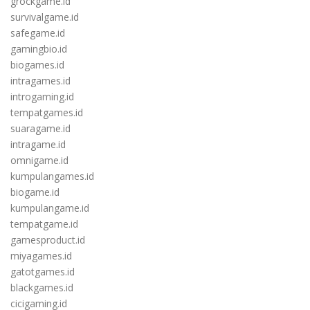
grockgame.id
survivalgame.id
safegame.id
gamingbio.id
biogames.id
intragames.id
introgaming.id
tempatgames.id
suaragame.id
intragame.id
omnigame.id
kumpulangames.id
biogame.id
kumpulangame.id
tempatgame.id
gamesproduct.id
miyagames.id
gatotgames.id
blackgames.id
cicigaming.id