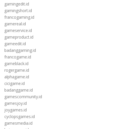
gamingedit.id
gamingshort.id
francogaming.id
gamereal.id
gameservice.id
gameproduct.id
gameedit.id
badanggaming.id
francogame.id
gameblack.id
rogergame.id
alphagame.id
cicigame.id
badanggame.id
gamescommunity.id
gamesjoy.id
joygames.id
cyclopsgames.id
gamesmedia.id