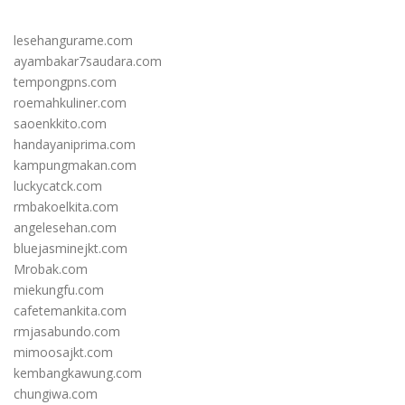
lesehangurame.com
ayambakar7saudara.com
tempongpns.com
roemahkuliner.com
saoenkkito.com
handayaniprima.com
kampungmakan.com
luckycatck.com
rmbakoelkita.com
angelesehan.com
bluejasminejkt.com
Mrobak.com
miekungfu.com
cafetemankita.com
rmjasabundo.com
mimoosajkt.com
kembangkawung.com
chungiwa.com