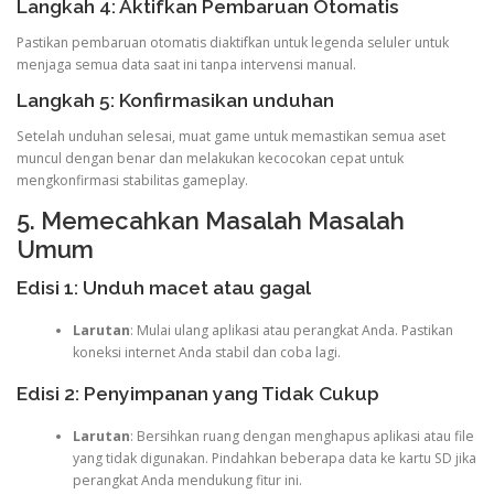
Langkah 4: Aktifkan Pembaruan Otomatis
Pastikan pembaruan otomatis diaktifkan untuk legenda seluler untuk
menjaga semua data saat ini tanpa intervensi manual.
Langkah 5: Konfirmasikan unduhan
Setelah unduhan selesai, muat game untuk memastikan semua aset
muncul dengan benar dan melakukan kecocokan cepat untuk
mengkonfirmasi stabilitas gameplay.
5. Memecahkan Masalah Masalah
Umum
Edisi 1: Unduh macet atau gagal
Larutan
: Mulai ulang aplikasi atau perangkat Anda. Pastikan
koneksi internet Anda stabil dan coba lagi.
Edisi 2: Penyimpanan yang Tidak Cukup
Larutan
: Bersihkan ruang dengan menghapus aplikasi atau file
yang tidak digunakan. Pindahkan beberapa data ke kartu SD jika
perangkat Anda mendukung fitur ini.