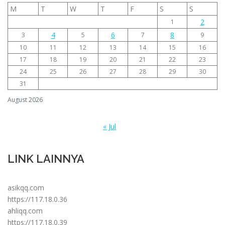
M
T
W
T
F
S
S
2
1
4
6
8
3
5
7
9
10
11
12
13
14
15
16
17
18
19
20
21
22
23
24
25
26
27
28
29
30
31
August 2026
« Jul
LINK LAINNYA
asikqq.com
https://117.18.0.36
ahliqq.com
https://117.18.0.39