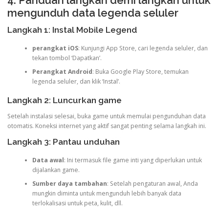
mengunduh data legenda seluler
Langkah 1: Instal Mobile Legend
perangkat iOS
: Kunjungi App Store, cari legenda seluler, dan
tekan tombol ‘Dapatkan’.
Perangkat Android
: Buka Google Play Store, temukan
legenda seluler, dan klik ‘Instal’.
Langkah 2: Luncurkan game
Setelah instalasi selesai, buka game untuk memulai pengunduhan data
otomatis. Koneksi internet yang aktif sangat penting selama langkah ini.
Langkah 3: Pantau unduhan
Data awal
: Ini termasuk file game inti yang diperlukan untuk
dijalankan game.
Sumber daya tambahan
: Setelah pengaturan awal, Anda
mungkin diminta untuk mengunduh lebih banyak data
terlokalisasi untuk peta, kulit, dll.