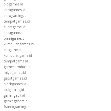
biogames.id
intragames.id
introgaming.id
tempatgames.id
suaragame.id
intragame.id
omnigame.id
kumpulangames.id
biogame.id
kumpulangame.id
tempatgame.id
gamesproduct.id
miyagames.id
gatotgames.id
blackgames.id
cicigaming.id
gamingedit.id
gamingshort.id
francogaming.id