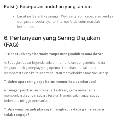
Edisi 3: Kecepatan unduhan yang lambat
Larutan
: Beralih ke jaringan Wi-Fi yang lebih cepat atau periksa
dengan penyedia layanan internet Anda untuk masalah
kecepatan.
6. Pertanyaan yang Sering Diajukan
(FAQ)
T: Dapatkah saya bermain tanpa mengunduh semua data?
A: Sebagian besar legenda seluler memerlukan pengunduhan data
lengkap untuk gameplay yang optimal. Unduhan parsial dapat
membatasi akses ke fitur tertentu atau menyebabkan masalah kinerja.
T: Seberapa sering saya harus memeriksa pembaruan?
A: Dengan pembaruan otomatis diaktifkan, game Anda harus
memperbarui sendiri secara teratur. Namun, cek manual setiap
beberapa minggu bermanfaat.
T: Apa yang terjadi jika saya menghapus data game secara
tidak sengaja?