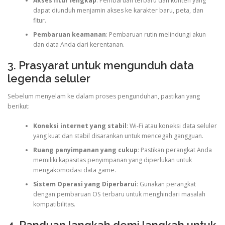
Akses fitur lengkap
: Pembaruan terbaru dan konten yang
dapat diunduh menjamin akses ke karakter baru, peta, dan
fitur.
Pembaruan keamanan
: Pembaruan rutin melindungi akun
dan data Anda dari kerentanan.
3. Prasyarat untuk mengunduh data
legenda seluler
Sebelum menyelam ke dalam proses pengunduhan, pastikan yang
berikut:
Koneksi internet yang stabil
: Wi-Fi atau koneksi data seluler
yang kuat dan stabil disarankan untuk mencegah gangguan.
Ruang penyimpanan yang cukup
: Pastikan perangkat Anda
memiliki kapasitas penyimpanan yang diperlukan untuk
mengakomodasi data game.
Sistem Operasi yang Diperbarui
: Gunakan perangkat
dengan pembaruan OS terbaru untuk menghindari masalah
kompatibilitas.
4. Panduan langkah demi langkah untuk