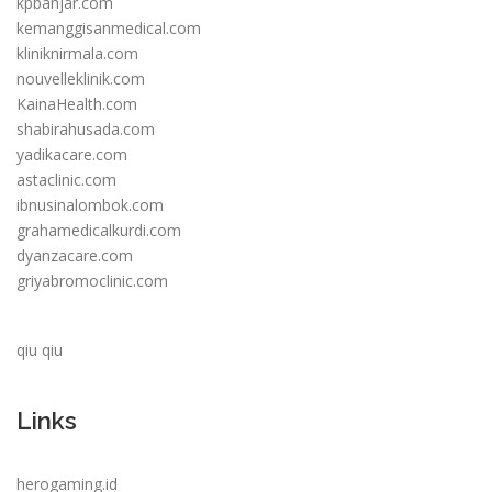
kpbanjar.com
kemanggisanmedical.com
kliniknirmala.com
nouvelleklinik.com
KainaHealth.com
shabirahusada.com
yadikacare.com
astaclinic.com
ibnusinalombok.com
grahamedicalkurdi.com
dyanzacare.com
griyabromoclinic.com
qiu qiu
Links
herogaming.id