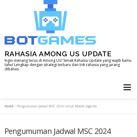
Skip
to
content
RAHASIA AMONG US UPDATE
Ingin menang terus di Among Us? Simak Rahasia Update yang wajib kamu
tahu! Lengkap dengan strategi terbaru dan trik rahasia yang jarang
dibahas.
Menu
Home
»
Pengumuman Jadwal MSC 2024 untuk Mobile Legends
HOME
DOTA 2
GENSHIN IMPACT
Pengumuman Jadwal MSC 2024
LAIN – LAIN
MINECRAFT
MOBILE LEGEND