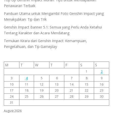
Penawaran Terbaik
Panduan Utama untuk Mengambil Foto Genshin Impact yang
Menakjubkan: Tip dan Trik
Genshin Impact Banner 5.1: Semua yang Perlu Anda Ketahui
Tentang Karakter dan Acara Mendatang
Temukan Kirara dari Genshin Impact: Kemampuan,
Pengetahuan, dan Tip Gameplay
M
T
W
T
F
S
S
2
1
4
3
5
6
7
8
9
10
11
12
13
14
15
16
17
18
19
20
21
22
23
24
25
26
27
28
29
30
31
August 2026