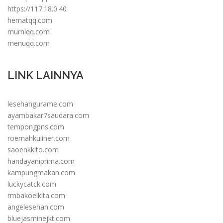
https://117.18.0.40
hematqq.com
murniqq.com
menuqq.com
LINK LAINNYA
lesehangurame.com
ayambakar7saudara.com
tempongpns.com
roemahkuliner.com
saoenkkito.com
handayaniprima.com
kampungmakan.com
luckycatck.com
rmbakoelkita.com
angelesehan.com
bluejasminejkt.com