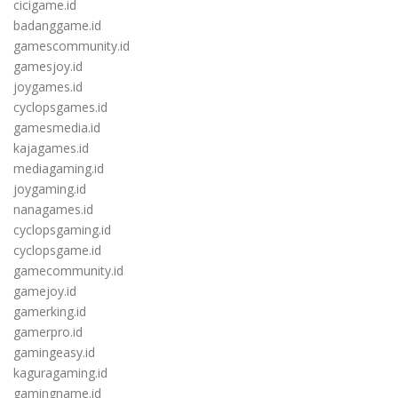
cicigame.id
badanggame.id
gamescommunity.id
gamesjoy.id
joygames.id
cyclopsgames.id
gamesmedia.id
kajagames.id
mediagaming.id
joygaming.id
nanagames.id
cyclopsgaming.id
cyclopsgame.id
gamecommunity.id
gamejoy.id
gamerking.id
gamerpro.id
gamingeasy.id
kaguragaming.id
gamingname.id