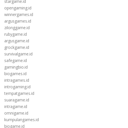
stargame.id
opengaming.id
winnergames.id
argusgames.id
zilonggame.id
rubygame.id
argusgame.id
grockgame.id
survivalgame.id
safegame.id
gamingbio.id
biogames.id
intragames.id
introgaming.id
tempatgames.id
suaragame.id
intragame.id
omnigame.id
kumpulangames.id
biogame.id