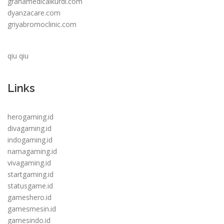
grahamedicalkurdi.com
dyanzacare.com
griyabromoclinic.com
qiu qiu
Links
herogaming.id
divagaming.id
indogaming.id
namagaming.id
vivagaming.id
startgaming.id
statusgame.id
gameshero.id
gamesmesin.id
gamesindo.id