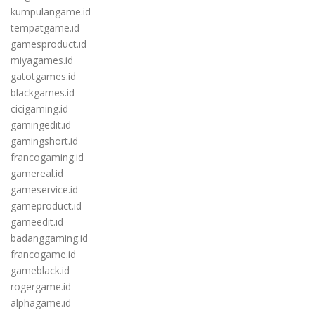
kumpulangame.id
tempatgame.id
gamesproduct.id
miyagames.id
gatotgames.id
blackgames.id
cicigaming.id
gamingedit.id
gamingshort.id
francogaming.id
gamereal.id
gameservice.id
gameproduct.id
gameedit.id
badanggaming.id
francogame.id
gameblack.id
rogergame.id
alphagame.id