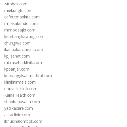
Mrobak.com
miekungfu.com
cafetemankita.com
rmjasabundo.com
mimoosajkt.com
kembangkawung.com
chungiwa.com
ikanbakarcianjur.com
kpjisehat.com
mitrasehatklinik.com
kpbanjar.com
kemanggisanmedical.com
kliniknirmala.com
nouvelleklinik.com
KainaHealth.com
shabirahusada.com
yadikacare.com
astaclinic.com
ibnusinalombok.com