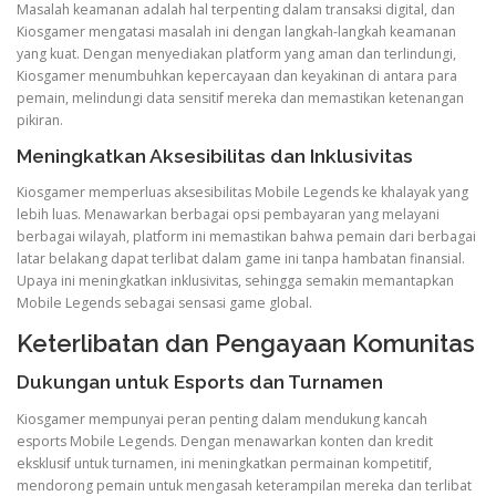
Masalah keamanan adalah hal terpenting dalam transaksi digital, dan
Kiosgamer mengatasi masalah ini dengan langkah-langkah keamanan
yang kuat. Dengan menyediakan platform yang aman dan terlindungi,
Kiosgamer menumbuhkan kepercayaan dan keyakinan di antara para
pemain, melindungi data sensitif mereka dan memastikan ketenangan
pikiran.
Meningkatkan Aksesibilitas dan Inklusivitas
Kiosgamer memperluas aksesibilitas Mobile Legends ke khalayak yang
lebih luas. Menawarkan berbagai opsi pembayaran yang melayani
berbagai wilayah, platform ini memastikan bahwa pemain dari berbagai
latar belakang dapat terlibat dalam game ini tanpa hambatan finansial.
Upaya ini meningkatkan inklusivitas, sehingga semakin memantapkan
Mobile Legends sebagai sensasi game global.
Keterlibatan dan Pengayaan Komunitas
Dukungan untuk Esports dan Turnamen
Kiosgamer mempunyai peran penting dalam mendukung kancah
esports Mobile Legends. Dengan menawarkan konten dan kredit
eksklusif untuk turnamen, ini meningkatkan permainan kompetitif,
mendorong pemain untuk mengasah keterampilan mereka dan terlibat