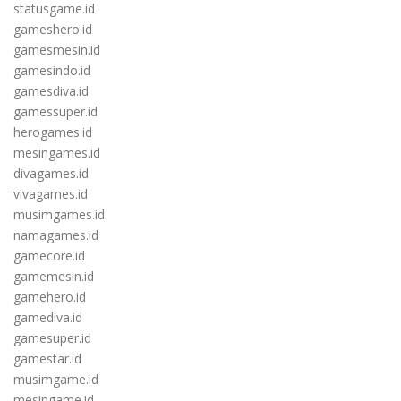
statusgame.id
gameshero.id
gamesmesin.id
gamesindo.id
gamesdiva.id
gamessuper.id
herogames.id
mesingames.id
divagames.id
vivagames.id
musimgames.id
namagames.id
gamecore.id
gamemesin.id
gamehero.id
gamediva.id
gamesuper.id
gamestar.id
musimgame.id
mesingame.id