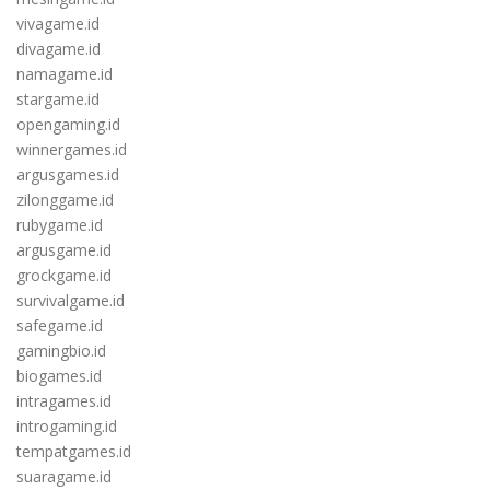
vivagame.id
divagame.id
namagame.id
stargame.id
opengaming.id
winnergames.id
argusgames.id
zilonggame.id
rubygame.id
argusgame.id
grockgame.id
survivalgame.id
safegame.id
gamingbio.id
biogames.id
intragames.id
introgaming.id
tempatgames.id
suaragame.id