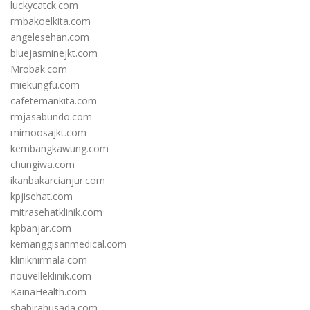
luckycatck.com
rmbakoelkita.com
angelesehan.com
bluejasminejkt.com
Mrobak.com
miekungfu.com
cafetemankita.com
rmjasabundo.com
mimoosajkt.com
kembangkawung.com
chungiwa.com
ikanbakarcianjur.com
kpjisehat.com
mitrasehatklinik.com
kpbanjar.com
kemanggisanmedical.com
kliniknirmala.com
nouvelleklinik.com
KainaHealth.com
shabirahusada.com