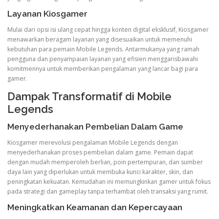
Layanan Kiosgamer
Mulai dari opsi isi ulang cepat hingga konten digital eksklusif, Kiosgamer
menawarkan beragam layanan yang disesuaikan untuk memenuhi
kebutuhan para pemain Mobile Legends. Antarmukanya yang ramah
pengguna dan penyampaian layanan yang efisien menggarisbawahi
komitmennya untuk memberikan pengalaman yang lancar bagi para
gamer.
Dampak Transformatif di Mobile
Legends
Menyederhanakan Pembelian Dalam Game
Kiosgamer merevolusi pengalaman Mobile Legends dengan
menyederhanakan proses pembelian dalam game. Pemain dapat
dengan mudah memperoleh berlian, poin pertempuran, dan sumber
daya lain yang diperlukan untuk membuka kunci karakter, skin, dan
peningkatan kekuatan. Kemudahan ini memungkinkan gamer untuk fokus
pada strategi dan gameplay tanpa terhambat oleh transaksi yang rumit.
Meningkatkan Keamanan dan Kepercayaan