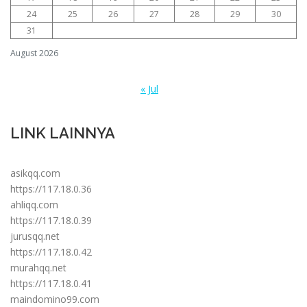
24
25
26
27
28
29
30
31
August 2026
« Jul
LINK LAINNYA
asikqq.com
https://117.18.0.36
ahliqq.com
https://117.18.0.39
jurusqq.net
https://117.18.0.42
murahqq.net
https://117.18.0.41
maindomino99.com