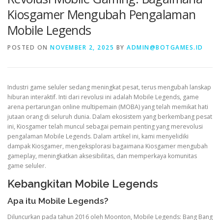
Kiosgamer Mengubah Pengalaman
Mobile Legends
VALORANT
POSTED ON
NOVEMBER 2, 2025
BY
ADMIN@BOTGAMES.ID
Industri game seluler sedang meningkat pesat, terus mengubah lanskap
hiburan interaktif. Inti dari revolusi ini adalah Mobile Legends, game
arena pertarungan online multipemain (MOBA) yang telah memikat hati
jutaan orang di seluruh dunia. Dalam ekosistem yang berkembang pesat
ini, Kiosgamer telah muncul sebagai pemain penting yang merevolusi
pengalaman Mobile Legends. Dalam artikel ini, kami menyelidiki
dampak Kiosgamer, mengeksplorasi bagaimana Kiosgamer mengubah
gameplay, meningkatkan aksesibilitas, dan memperkaya komunitas
game seluler.
Kebangkitan Mobile Legends
Apa itu Mobile Legends?
Diluncurkan pada tahun 2016 oleh Moonton, Mobile Legends: Bang Bang