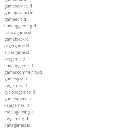
gameservice.id
gameproduct.id
gameedit.id
badanggaming.id
francogame.id
gameblack.id
rogergame.id
alphagame.id
cicigame.id
badanggame.id
gamescommunity.id
gamesjoy.id
joygames.id
cyclopsgames.id
gamesmedia.id
kajagames.id
mediagaming.id
joygaming.id
nanagames.id