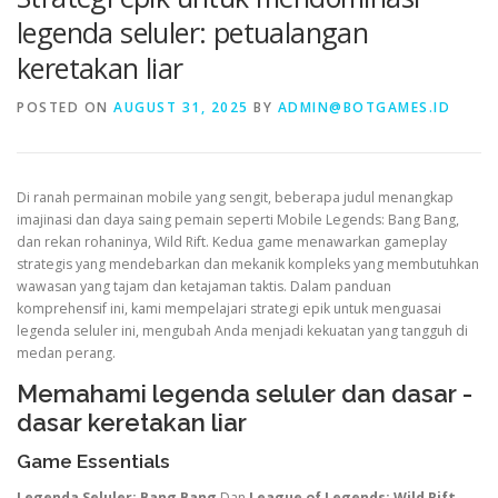
legenda seluler: petualangan
keretakan liar
VALORANT
POSTED ON
AUGUST 31, 2025
BY
ADMIN@BOTGAMES.ID
Di ranah permainan mobile yang sengit, beberapa judul menangkap
imajinasi dan daya saing pemain seperti Mobile Legends: Bang Bang,
dan rekan rohaninya, Wild Rift. Kedua game menawarkan gameplay
strategis yang mendebarkan dan mekanik kompleks yang membutuhkan
wawasan yang tajam dan ketajaman taktis. Dalam panduan
komprehensif ini, kami mempelajari strategi epik untuk menguasai
legenda seluler ini, mengubah Anda menjadi kekuatan yang tangguh di
medan perang.
Memahami legenda seluler dan dasar -
dasar keretakan liar
Game Essentials
Legenda Seluler: Bang Bang
Dan
League of Legends: Wild Rift