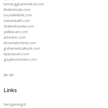
kemanggisanmedical.com
kliniknirmala.com
nouvelleklinik.com
KainaHealth.com
shabirahusada.com
yadikacare.com
astaclinic.com
ibnusinalombok.com
grahamedicalkurdi.com
dyanzacare.com
griyabromoclinic.com
qiu qiu
Links
herogaming.id