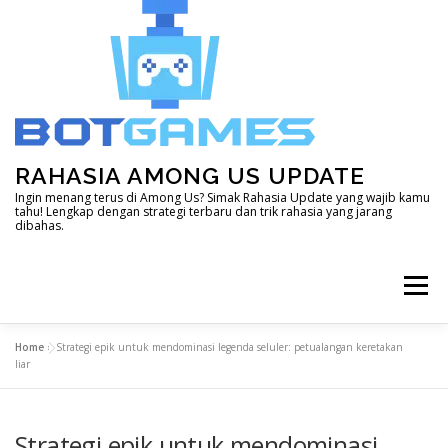
Skip
to
content
RAHASIA AMONG US UPDATE
Ingin menang terus di Among Us? Simak Rahasia Update yang wajib kamu
tahu! Lengkap dengan strategi terbaru dan trik rahasia yang jarang
dibahas.
Menu
Home
»
Strategi epik untuk mendominasi legenda seluler: petualangan keretakan
HOME
DOTA 2
GENSHIN IMPACT
liar
Strategi epik untuk mendominasi
LAIN – LAIN
MINECRAFT
MOBILE LEGEND