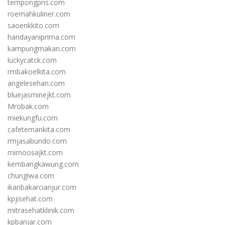
tempongpns.com
roemahkuliner.com
saoenkkito.com
handayaniprima.com
kampungmakan.com
luckycatck.com
rmbakoelkita.com
angelesehan.com
bluejasminejkt.com
Mrobak.com
miekungfu.com
cafetemankita.com
rmjasabundo.com
mimoosajkt.com
kembangkawung.com
chungiwa.com
ikanbakarcianjur.com
kpjisehat.com
mitrasehatklinik.com
kpbanjar.com