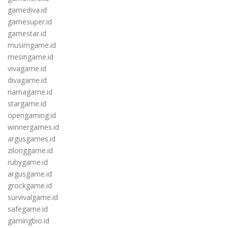
gamediva.id
gamesuper.id
gamestar.id
musimgame.id
mesingame.id
vivagame.id
divagame.id
namagame.id
stargame.id
opengaming.id
winnergames.id
argusgames.id
zilonggame.id
rubygame.id
argusgame.id
grockgame.id
survivalgame.id
safegame.id
gamingbio.id